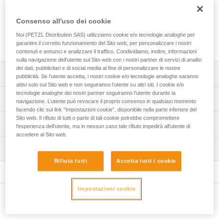
Viti di ricambio per sistema antizoccolo ANTISNOW dei
ramponi DART, LYNX, SARKEN, VASAK, IRVIS e IRVIS
Consenso all'uso dei cookie
HYBRID, nonché sistemi antizoccolo ANTISNOW DART,
ANTISNOW LYNX, ANTISNOW IRVIS e ANTISNOW
Noi (PETZL Distribution SAS) utilizziamo cookie e/o tecnologie analoghe per
LEOPARD.
garantire il corretto funzionamento del Sito web, per personalizzare i nostri
contenuti e annunci e analizzare il traffico. Condividiamo, inoltre, informazioni
sulla navigazione dell’utente sul Sito web con i nostri partner di servizi di analisi
dei dati, pubblicitari e di social media al fine di personalizzare le nostre
Descrizione
pubblicità. Se l’utente accetta, i nostri cookie e/o tecnologie analoghe saranno
attivi solo sul Sito web e non seguiranno l’utente su altri siti. I cookie e/o
tecnologie analoghe dei nostri partner seguiranno l’utente durante la
Compatibili con i ramponi DART (U001AB00 e U001AA00),
Specifiche tecniche
navigazione. L’utente può revocare il proprio consenso in qualsiasi momento
LYNX (U034AA00 e T24A LLU), SARKEN (T10A LLU),
facendo clic sul link “Impostazioni cookie”, disponibile nella parte inferiore del
VASAK (T05A LLU e T05A FL), IRVIS (U006AA00,
Sito web. Il rifiuto di tutti o parte di tali cookie potrebbe compromettere
Dettagli codice
Informazioni tecniche
U007BA00, T03A LLU e T03A FL) e IRVIS HYBRID
l’esperienza dell’utente, ma in nessun caso tale rifiuto impedirà all’utente di
(U031AA00) dotati di un sistema antizoccolo ANTISNOW.
accedere al Sito web.
Codice : U040AA00
Libretto d'uso
Compatibili con i sistemi antizoccolo ANTISNOW DART
Ispezione
Confezione : venduto in confezione da 8
Scarica il pdf technical-notice_vis-ANTISNOW
(U001DA00), ANTISNOW LYNX (U020AA00), ANTISNOW
Garanzia : 3 anni
Rifiuta tutti
Accetta tutti i cookie
FAQ
IRVIS (T03A AS) e ANTISNOW LEOPARD (T01A AS).
FAQ
Cartone da otto.
Impostazioni cookie
See all technical content
Altri prodotti