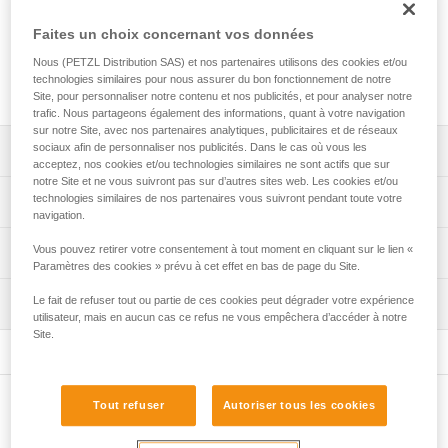
Vis de rechange pour système d'antibottage ANTISNOW des
crampons DART, LYNX, SARKEN, VASAK, IRVIS et IRVIS
Faites un choix concernant vos données
HYBRID, ainsi que des systèmes d'antibottage ANTISNOW
Nous (PETZL Distribution SAS) et nos partenaires utilisons des cookies et/ou
DART, ANTISNOW LYNX, ANTISNOW IRVIS et ANTISNOW
technologies similaires pour nous assurer du bon fonctionnement de notre
LEOPARD.
Site, pour personnaliser notre contenu et nos publicités, et pour analyser notre
trafic. Nous partageons également des informations, quant à votre navigation
sur notre Site, avec nos partenaires analytiques, publicitaires et de réseaux
sociaux afin de personnaliser nos publicités. Dans le cas où vous les
Descriptif
acceptez, nos cookies et/ou technologies similaires ne sont actifs que sur
notre Site et ne vous suivront pas sur d’autres sites web. Les cookies et/ou
Compatibles avec les crampons DART (U001AB00 et
technologies similaires de nos partenaires vous suivront pendant toute votre
Spécifications techniques
U001AA00), LYNX (U034AA00 et T24A LLU), SARKEN
navigation.
(T10A LLU), VASAK (T05A LLU et T05A FL), IRVIS
Vous pouvez retirer votre consentement à tout moment en cliquant sur le lien «
Spécifications référence(s)
Informations techniques
(U006AA00, U007BA00, T03A LLU et T03A FL) et IRVIS
Paramètres des cookies » prévu à cet effet en bas de page du Site.
HYBRID (U031AA00) dotés d'un système d'antibottage
Référence : U040AA00
Notice
ANTISNOW.
Le fait de refuser tout ou partie de ces cookies peut dégrader votre expérience
Inspection
Conditionnement : vendu par pack de 8
Télécharger le pdf technical-notice_vis-ANTISNOW
utilisateur, mais en aucun cas ce refus ne vous empêchera d’accéder à notre
Compatibles avec les systèmes d'antibottage ANTISNOW
Garantie : 3 ans
Site.
FAQ
DART (U001DA00), ANTISNOW LYNX (U020AA00),
FAQ
ANTISNOW IRVIS (T03A AS) et ANTISNOW LEOPARD
(T01A AS).
Voir tous les contenus techniques
Tout refuser
Autoriser tous les cookies
Autres produits
Regroupement par huit.