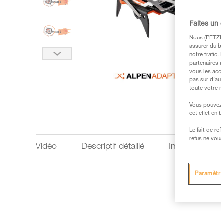
Faites un
Nous (PETZL 
assurer du b
notre trafic
partenaires 
vous les acc
pas sur d’au
toute votre 
Vous pouvez 
cet effet en
Le fait de r
refus ne vou
Vidéo
Descriptif détaillé
Informations 
Paramètr