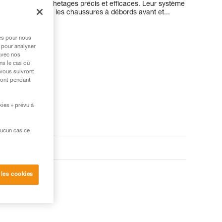
s permet des crochetages précis et efficaces. Leur système
compatible avec les chaussures à débords avant et...
res pour nous
 pour analyser
avec nos
ns le cas où
 vous suivront
ront pendant
kies » prévu à
aucun cas ce
 les cookies