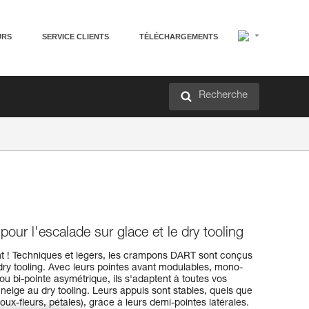
URS
SERVICE CLIENTS
TÉLÉCHARGEMENTS
Recherche
ur l'escalade sur glace et le dry tooling
t ! Techniques et légers, les crampons DART sont conçus
 dry tooling. Avec leurs pointes avant modulables, mono-
ou bi-pointe asymétrique, ils s'adaptent à toutes vos
e neige au dry tooling. Leurs appuis sont stables, quels que
houx-fleurs, pétales), grâce à leurs demi-pointes latérales.