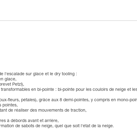
 l'escalade sur glace et le dry tooling :
en glace,
revet Petzl),
ransformables en bi-pointe : bi-pointe pour les couloirs de neige et les
choux-fleurs, pétales), grâce aux 8 demi-pointes, y compris en mono-poi
s pointes,
ttant de réaliser des mouvements de traction,
s à débords avant et arrière,
ation de sabots de neige, quel que soit l'état de la neige.