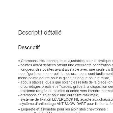
Descriptif détaillé
Descriptif
Crampons très techniques et ajustables pour la pratique de
- pointes avant dentées offrant une excellente pénétration 
- longueur des pointes avant ajustable avec une seule vis (b
- configurés en mono-pointe, les crampons sont facilement t
mono-pointe courte pour la glace et longue pour le mixte,
- appuis stables, quels que soient les reliefs de la glace (
- crochetages précis et efficaces, grâce à la disposition de
- troisième rangée de pointes orientée vers l'arrière perme
- crampons en acier pour une durabilité maximale,
- système de fixation LEVERLOCK FIL adapté aux chaussure
- système d'antibottage ANTISNOW DART pour limiter la form
Légèreté et asymétrie pour les alpinistes chevronnés :