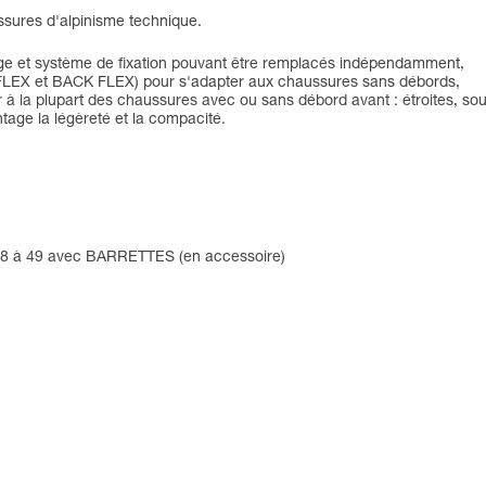
ssures d'alpinisme technique.
ttage et système de fixation pouvant être remplacés indépendamment,
 FLEX et BACK FLEX) pour s'adapter aux chaussures sans débords,
er à la plupart des chaussures avec ou sans débord avant : étroites, s
tage la légèreté et la compacité.
e 38 à 49 avec BARRETTES (en accessoire)