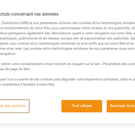
La disposition des pointes vou
de fixation LEVERLOCK FIL est 
Lire la suite
 choix concernant vos données
Distribution SAS) et nos partenaires utilisons des cookies et/ou technologies similai
on fonctionnement de notre Site, pour personnaliser notre contenu et nos publicités, et
Trouvez un revendeur
. Nous partageons également des informations, quant à votre navigation sur notre Site, 
analytiques, publicitaires et de réseaux sociaux afin de personnaliser nos publicités. Da
eptez, nos cookies et/ou technologies similaires ne sont actifs que sur notre Site et ne
tres sites web. Les cookies et/ou technologies similaires de nos partenaires vous suiv
navigation.
retirer votre consentement à tout moment en cliquant sur le lien « Paramètres des coo
 bas de page du Site.
efuser tout ou partie de ces cookies peut dégrader votre expérience utilisateur, mais en 
s empêchera d’accéder à notre Site.
Autres produits
techniques
Inspection
es des cookies
Tout refuser
Autoriser tous