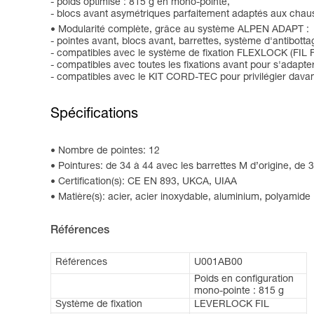
- poids optimisé : 815 g en mono-pointe,
- blocs avant asymétriques parfaitement adaptés aux chau
Modularité complète, grâce au système ALPEN ADAPT :
- pointes avant, blocs avant, barrettes, système d'antibo
- compatibles avec le système de fixation FLEXLOCK (FIL
- compatibles avec toutes les fixations avant pour s'adapt
- compatibles avec le KIT CORD-TEC pour privilégier davan
Spécifications
Nombre de pointes: 12
Pointures: de 34 à 44 avec les barrettes M d’origine, d
Certification(s): CE EN 893, UKCA, UIAA
Matière(s): acier, acier inoxydable, aluminium, polyamide
Références
Références
U001AB00
Poids en configuration
mono-pointe : 815 g
Système de fixation
LEVERLOCK FIL