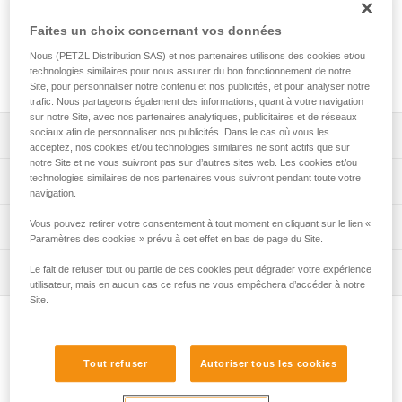
Vis de rechange pour système d'antibottage ANTISNOW des
crampons DART, LYNX, SARKEN, VASAK, IRVIS et IRVIS
Faites un choix concernant vos données
HYBRID, ainsi que des systèmes d'antibottage ANTISNOW
Nous (PETZL Distribution SAS) et nos partenaires utilisons des cookies et/ou
DART, ANTISNOW LYNX, ANTISNOW IRVIS et ANTISNOW
technologies similaires pour nous assurer du bon fonctionnement de notre
LEOPARD.
Site, pour personnaliser notre contenu et nos publicités, et pour analyser notre
trafic. Nous partageons également des informations, quant à votre navigation
sur notre Site, avec nos partenaires analytiques, publicitaires et de réseaux
sociaux afin de personnaliser nos publicités. Dans le cas où vous les
Descriptif
acceptez, nos cookies et/ou technologies similaires ne sont actifs que sur
notre Site et ne vous suivront pas sur d’autres sites web. Les cookies et/ou
Compatibles avec les crampons DART (U001AB00 et
technologies similaires de nos partenaires vous suivront pendant toute votre
Spécifications techniques
U001AA00), LYNX (U034AA00 et T24A LLU), SARKEN
navigation.
(T10A LLU), VASAK (T05A LLU et T05A FL), IRVIS
Vous pouvez retirer votre consentement à tout moment en cliquant sur le lien «
Spécifications référence(s)
Informations techniques
(U006AA00, U007BA00, T03A LLU et T03A FL) et IRVIS
Paramètres des cookies » prévu à cet effet en bas de page du Site.
HYBRID (U031AA00) dotés d'un système d'antibottage
Référence : U040AA00
Notice
ANTISNOW.
Le fait de refuser tout ou partie de ces cookies peut dégrader votre expérience
Inspection
Conditionnement : vendu par pack de 8
Télécharger le pdf technical-notice_vis-ANTISNOW
utilisateur, mais en aucun cas ce refus ne vous empêchera d’accéder à notre
Compatibles avec les systèmes d'antibottage ANTISNOW
Garantie : 3 ans
Site.
FAQ
DART (U001DA00), ANTISNOW LYNX (U020AA00),
FAQ
ANTISNOW IRVIS (T03A AS) et ANTISNOW LEOPARD
(T01A AS).
Voir tous les contenus techniques
Tout refuser
Autoriser tous les cookies
Autres produits
Regroupement par huit.