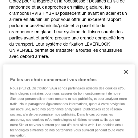
Optez pour la légèreté et la robustesse ! Destinés au ski de
randonnée et aux approches en milieu glaciaire, les
crampons IRVIS HYBRID possèdent un avant en acier et un
arrière en aluminium pour vous offrir un excellent rapport
performances/technicité/poids et la possibilité de
cramponner en glace. Leur système de liaison souple des
parties avant et arrière procure une grande compacité lors
du transport. Leur système de fixation LEVERLOCK
UNIVERSEL permet de s'adapter à toutes les chaussures
avec débord arrière.
Faites un choix concernant vos données
ALPEN ADAPT
Nous (PETZL Distribution SAS) et nos partenaires utilisons des cookies et/ou
technologies similaires pour nous assurer du bon fonctionnement de notre
Site, pour personnaliser notre contenu et nos publicités, et pour analyser notre
trafic. Nous partageons également des informations, quant à votre navigation
sur notre Site, avec nos partenaires analytiques, publicitaires et de réseaux
sociaux afin de personnaliser nos publicités. Dans le cas où vous les
acceptez, nos cookies et/ou technologies similaires ne sont actifs que sur
notre Site et ne vous suivront pas sur d’autres sites web. Les cookies et/ou
technologies similaires de nos partenaires vous suivront pendant toute votre
navigation.