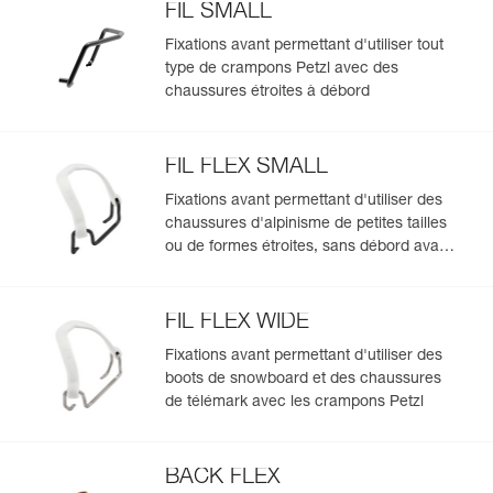
Garantie : 3 ans
FIL SMALL
formation de sabots de neige, quel que soit l'état de la
Conditionnement : 1
neige,
Fixations avant permettant d'utiliser tout
- système de fixation LEVERLOCK UNIVERSEL pour
type de crampons Petzl avec des
s'adapter à toutes les chaussures avec débord arrière,
chaussures étroites à débord
- ajustement de la longueur des crampons sans outil,
- livrés avec la pochette de transport CORD-TEC.
Modularité complète, grâce au système ALPEN ADAPT :
FIL FLEX SMALL
- blocs avant, talons, cordelettes et système de fixation
Fixations avant permettant d'utiliser des
pouvant être remplacés indépendamment,
chaussures d'alpinisme de petites tailles
- système de fixation FIL ou FIL FLEX pour s'adapter à
ou de formes étroites, sans débord avant,
tous les avants de chaussure (avec ou sans débords),
avec les crampons Petzl
- compatibles avec toutes les fixations avant pour
s'adapter à la plupart des chaussures avec ou sans
débord avant : étroites, souples, chaussures de télémark,
FIL FLEX WIDE
boots de snowboard...
Fixations avant permettant d'utiliser des
boots de snowboard et des chaussures
de télémark avec les crampons Petzl
BACK FLEX