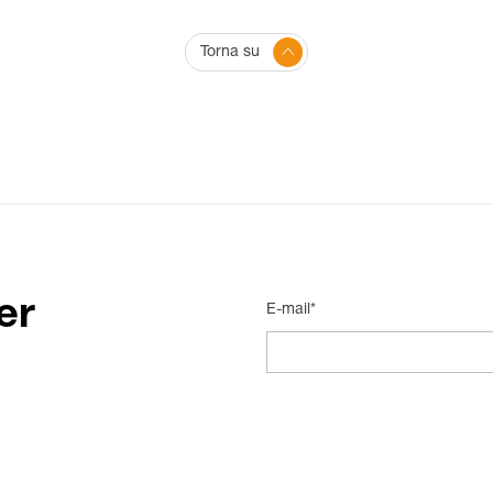
Torna su
er
E-mail*