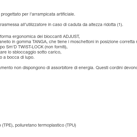
rogettato per l’arrampicata artificiale.
asmessa all’utilizzatore in caso di caduta da altezza ridotta (1).
lla forma ergonomica dei bloccanti ADJUST,
l’anello in gomma TANGA, che tiene i moschettoni in posizione corretta
tipo Sm'D TWIST-LOCK (non forniti),
tare lo sbloccaggio sotto carico,
do a bocca di lupo.
onamento non dispongono di assorbitore di energia. Questi cordini devono q
o (TPE), poliuretano termoplastico (TPU)