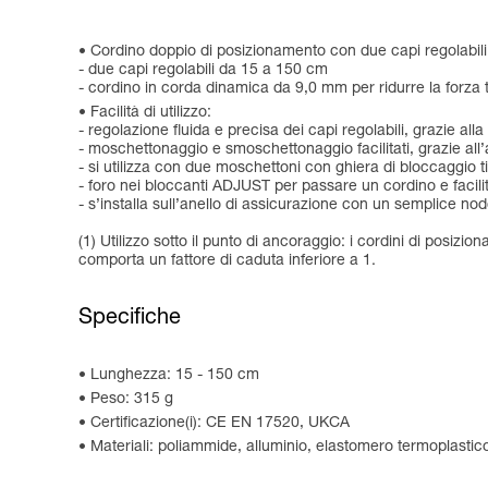
Cordino doppio di posizionamento con due capi regolabili p
- due capi regolabili da 15 a 150 cm
- cordino in corda dinamica da 9,0 mm per ridurre la forza tr
Facilità di utilizzo:
- regolazione fluida e precisa dei capi regolabili, grazie a
- moschettonaggio e smoschettonaggio facilitati, grazie al
- si utilizza con due moschettoni con ghiera di bloccaggio 
- foro nei bloccanti ADJUST per passare un cordino e facili
- s’installa sull’anello di assicurazione con un semplice no
(1) Utilizzo sotto il punto di ancoraggio: i cordini di posizi
comporta un fattore di caduta inferiore a 1.
Specifiche
Lunghezza: 15 - 150 cm
Peso: 315 g
Certificazione(i): CE EN 17520, UKCA
Materiali: poliammide, alluminio, elastomero termoplastic