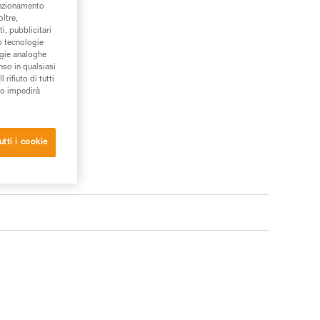
unzionamento
oltre,
i, pubblicitari
/o tecnologie
ogie analoghe
nso in qualsiasi
rifiuto di tutti
to impedirà
utti i cookie