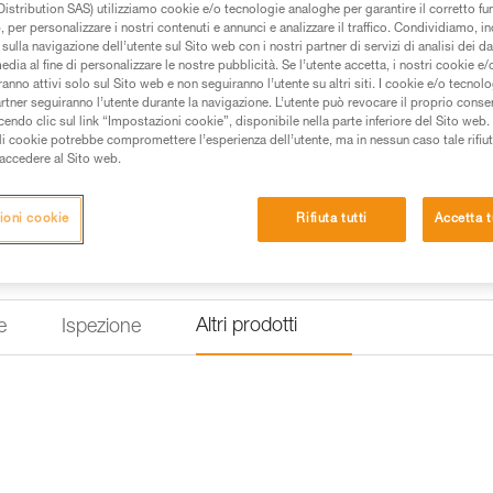
istribution SAS) utilizziamo cookie e/o tecnologie analoghe per garantire il corretto f
 per personalizzare i nostri contenuti e annunci e analizzare il traffico. Condividiamo, in
Trova un rivenditore
sulla navigazione dell’utente sul Sito web con i nostri partner di servizi di analisi dei dat
edia al fine di personalizzare le nostre pubblicità. Se l’utente accetta, i nostri cookie e
anno attivi solo sul Sito web e non seguiranno l’utente su altri siti. I cookie e/o tecnol
artner seguiranno l’utente durante la navigazione. L’utente può revocare il proprio conse
do clic sul link “Impostazioni cookie”, disponibile nella parte inferiore del Sito web. Il 
ali cookie potrebbe compromettere l’esperienza dell’utente, ma in nessun caso tale rifiu
i accedere al Sito web.
ioni cookie
Rifiuta tutti
Accetta t
Altri prodotti
e
Ispezione