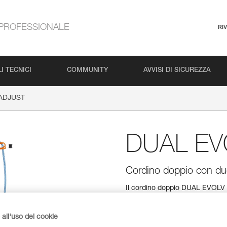
PROFESSIONALE
RI
I TECNICI
COMMUNITY
AVVISI DI SICUREZZA
ADJUST
DUAL EV
Cordino doppio con due c
Il cordino doppio DUAL EVOLV A
regolare indipendentemente le l
Grazie alla forma ergonomica, 
semplice e rapida con una sol
all'uso dei cookie