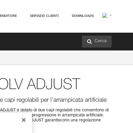
VENDITORE
SERVIZIO CLIENTI
DOWNLOADS
Cerca
OLV ADJUST
api regolabili per l’arrampicata artificiale
DJUST è dotato di due capi regolabili che consentono di
unghezze per la progressione in arrampicata artificiale.
i due bloccanti ADJUST garantiscono una regolazione
a mano.