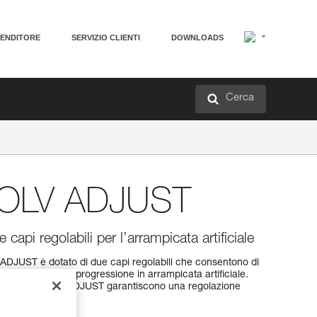
VENDITORE
SERVIZIO CLIENTI
DOWNLOADS
Cerca
OLV ADJUST
api regolabili per l’arrampicata artificiale
DJUST è dotato di due capi regolabili che consentono di
unghezze per la progressione in arrampicata artificiale.
i due bloccanti ADJUST garantiscono una regolazione
a mano.