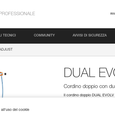
PROFESSIONALE
RI
I TECNICI
COMMUNITY
AVVISI DI SICUREZZA
ADJUST
DUAL EV
Cordino doppio con due c
Il cordino doppio DUAL EVOLV A
regolare indipendentemente le l
Grazie alla forma ergonomica, 
semplice e rapida con una sol
all'uso dei cookie