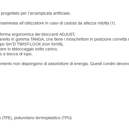
rogettato per l’arrampicata artificiale.
asmessa all’utilizzatore in caso di caduta da altezza ridotta (1).
lla forma ergonomica dei bloccanti ADJUST,
l’anello in gomma TANGA, che tiene i moschettoni in posizione corretta
tipo Sm'D TWIST-LOCK (non forniti),
tare lo sbloccaggio sotto carico,
do a bocca di lupo.
onamento non dispongono di assorbitore di energia. Questi cordini devono q
o (TPE), poliuretano termoplastico (TPU)