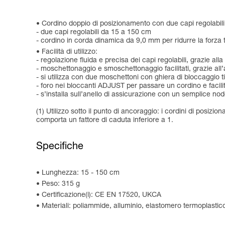
Cordino doppio di posizionamento con due capi regolabili p
- due capi regolabili da 15 a 150 cm
- cordino in corda dinamica da 9,0 mm per ridurre la forza tr
Facilità di utilizzo:
- regolazione fluida e precisa dei capi regolabili, grazie a
- moschettonaggio e smoschettonaggio facilitati, grazie al
- si utilizza con due moschettoni con ghiera di bloccaggio 
- foro nei bloccanti ADJUST per passare un cordino e facili
- s’installa sull’anello di assicurazione con un semplice no
(1) Utilizzo sotto il punto di ancoraggio: i cordini di posizi
comporta un fattore di caduta inferiore a 1.
Specifiche
Lunghezza: 15 - 150 cm
Peso: 315 g
Certificazione(i): CE EN 17520, UKCA
Materiali: poliammide, alluminio, elastomero termoplastic