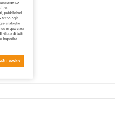
unzionamento
oltre,
i, pubblicitari
/o tecnologie
ogie analoghe
nso in qualsiasi
rifiuto di tutti
to impedirà
utti i cookie