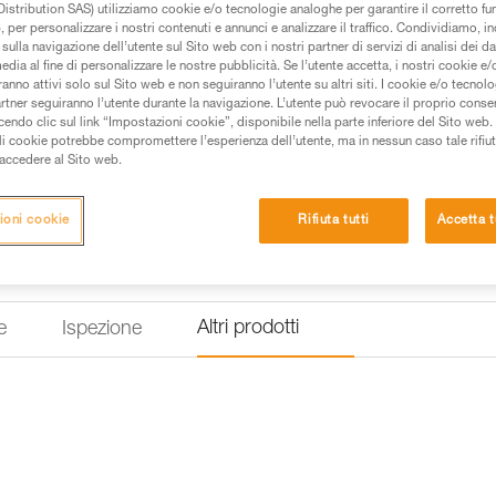
istribution SAS) utilizziamo cookie e/o tecnologie analoghe per garantire il corretto f
 per personalizzare i nostri contenuti e annunci e analizzare il traffico. Condividiamo, in
Trova un rivenditore
sulla navigazione dell’utente sul Sito web con i nostri partner di servizi di analisi dei dat
edia al fine di personalizzare le nostre pubblicità. Se l’utente accetta, i nostri cookie e
anno attivi solo sul Sito web e non seguiranno l’utente su altri siti. I cookie e/o tecnol
artner seguiranno l’utente durante la navigazione. L’utente può revocare il proprio conse
do clic sul link “Impostazioni cookie”, disponibile nella parte inferiore del Sito web. Il 
ali cookie potrebbe compromettere l’esperienza dell’utente, ma in nessun caso tale rifiu
i accedere al Sito web.
ioni cookie
Rifiuta tutti
Accetta t
Altri prodotti
e
Ispezione