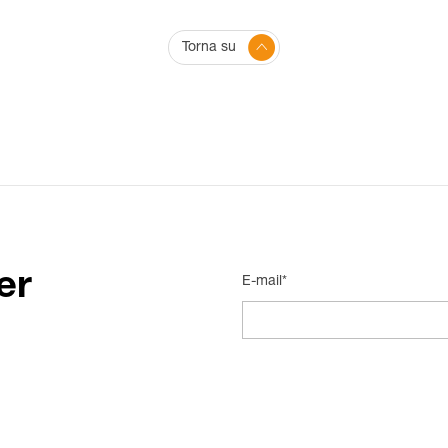
Torna su
er
E-mail*