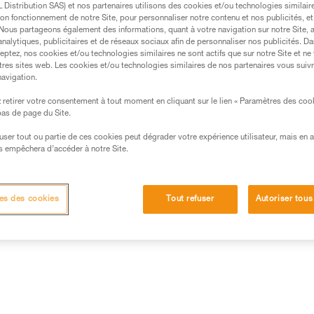
Distribution SAS) et nos partenaires utilisons des cookies et/ou technologies similai
on fonctionnement de notre Site, pour personnaliser notre contenu et nos publicités, et
Trouvez un revendeur
. Nous partageons également des informations, quant à votre navigation sur notre Site, 
analytiques, publicitaires et de réseaux sociaux afin de personnaliser nos publicités. Da
eptez, nos cookies et/ou technologies similaires ne sont actifs que sur notre Site et ne
tres sites web. Les cookies et/ou technologies similaires de nos partenaires vous suiv
navigation.
retirer votre consentement à tout moment en cliquant sur le lien « Paramètres des coo
 bas de page du Site.
efuser tout ou partie de ces cookies peut dégrader votre expérience utilisateur, mais en 
s empêchera d’accéder à notre Site.
es des cookies
Tout refuser
Autoriser tous
Autres produits
Inspection