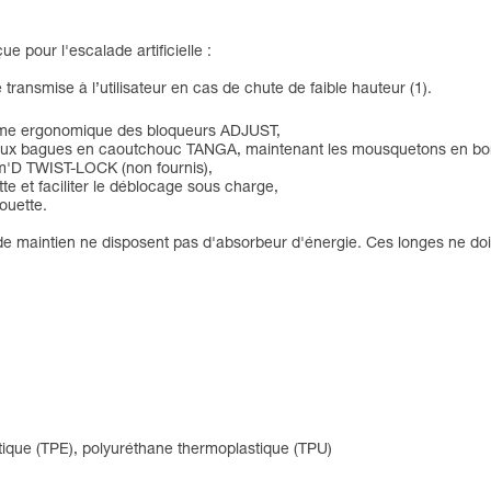
 pour l'escalade artificielle :
ransmise à l’utilisateur en cas de chute de faible hauteur (1).
 forme ergonomique des bloqueurs ADJUST,
aux bagues en caoutchouc TANGA, maintenant les mousquetons en bon
Sm'D TWIST-LOCK (non fournis),
e et faciliter le déblocage sous charge,
ouette.
 de maintien ne disposent pas d'absorbeur d'énergie. Ces longes ne doiv
tique (TPE), polyuréthane thermoplastique (TPU)