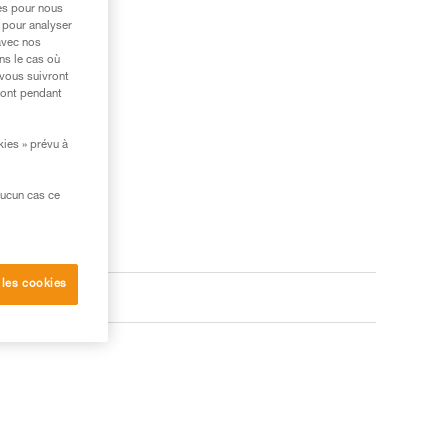
res pour nous
 pour analyser
avec nos
ns le cas où
 vous suivront
ront pendant
kies » prévu à
aucun cas ce
 les cookies