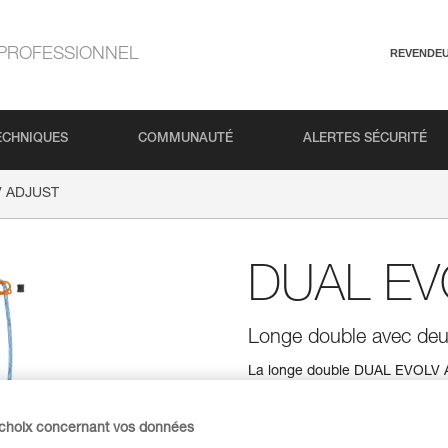
PROFESSIONNEL
REVENDE
ECHNIQUES
COMMUNAUTÉ
ALERTES SÉCURITÉ
V ADJUST
DUAL EV
Longe double avec deux 
La longe double DUAL EVOLV AD
d'ajuster indépendamment les lo
Grâce à leur forme ergonomique
rapide à une seule main.
 choix concernant vos données