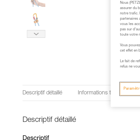
Nous (PETZL 
assurer du b
notre trafic
partenaires 
vous les acc
pas sur d’au
toute votre 
Vous pouvez 
cet effet en
Le fait de r
refus ne vou
Paramètr
Descriptif détaillé
Informations techniques
Descriptif détaillé
Descriptif