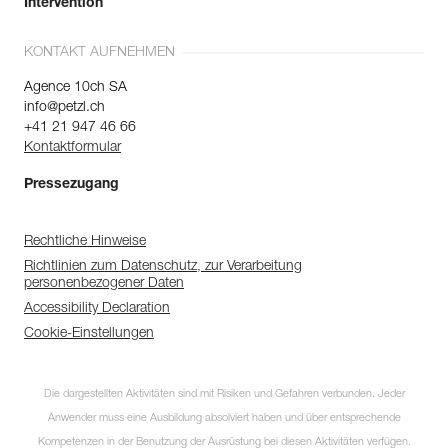
Intervention
KONTAKT AUFNEHMEN
Agence 10ch SA
info@petzl.ch
+41 21 947 46 66
Kontaktformular
Pressezugang
Rechtliche Hinweise
Richtlinien zum Datenschutz, zur Verarbeitung
personenbezogener Daten
Accessibility Declaration
Cookie-Einstellungen
Die dargestellten Aktivitäten sind mit Risiken und Gefahren verbunden. Jeder
Anwender muss eine Ausbildung absolviert haben und über entsprechende
Kompetenzen in der Benutzung der Ausrüstung bei diesen Aktivitäten verfügen.