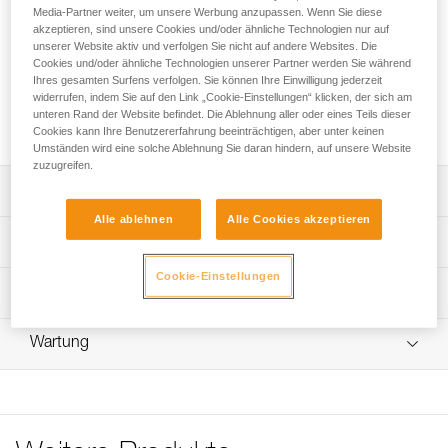
Das doppelte Verbindungsmittel DUAL EVOLV ADJUST
Media-Partner weiter, um unsere Werbung anzupassen. Wenn Sie diese
verfügt über zwei einstellbare Stränge, deren Länge beim
akzeptieren, sind unsere Cookies und/oder ähnliche Technologien nur auf
technischen Klettern unabhängig voneinander angepasst
unserer Website aktiv und verfolgen Sie nicht auf andere Websites. Die
Cookies und/oder ähnliche Technologien unserer Partner werden Sie während
werden kann. Dank der ergonomischen Form der beiden
Ihres gesamten Surfens verfolgen. Sie können Ihre Einwilligung jederzeit
ADJUST-Einstellvorrichtungen lässt sich das
widerrufen, indem Sie auf den Link „Cookie-Einstellungen“ klicken, der sich am
Verbindungsmittel schnell und einfach mit einer Hand
unteren Rand der Website befindet. Die Ablehnung aller oder eines Teils dieser
einstellen.
Cookies kann Ihre Benutzererfahrung beeinträchtigen, aber unter keinen
Umständen wird eine solche Ablehnung Sie daran hindern, auf unsere Website
zuzugreifen.
Leistungsverzeichnis
Alle ablehnen
Alle Cookies akzeptieren
Doppeltes Verbindungsmittel mit zwei einstellbaren
Technische Spezifikationen
Strängen zum technischen Klettern:
- Zwei einstellbare Stränge von 15 bis 150 cm,
Cookie-Einstellungen
Länge: 15 - 150 cm
Technische Informationen
- das Verbindungsmittel aus 9,0 mm Dynamikseil reduziert
Gewicht: 315 g
bei einem Sturz aus geringer Höhe den auf den Anwender
Gebrauchsanleitung
oder die Anwenderin ausgeübten Fangstoß (1).
Zertifizierung(en): CE EN 17520, UKCA
Wartung
Das PDF herunterladen technical-notice-DUAL-EVOLV-
Einfaches Handling:
ADJUST-1
Material: Polyamid, Aluminium, thermoplastisches
Ablauf der PSA-Prüfung
- Die ergonomische Form der ADJUST-
Elastomer (TPE), thermoplastisches Polyurethan (TPU)
Konformitätserklärung
Das PDF herunterladen verif-EPI-ADJUST-procedure-DE
Einstellvorrichtungen ermöglicht eine stufenlose und
Das PDF herunterladen UE-Declaration-L035DAXX DUAL
präzise Anpassung der einstellbaren Stränge.
Zugrundeliegende Spezifikationen
PSA-Prüfbogen
EVOLV ADJUST
- die Kautschukringe TANGA erleichtern das Ein- und