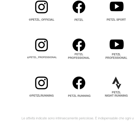
Le attività indicate sono intrinsecamente pericolose. È indispensabile che ogni ut