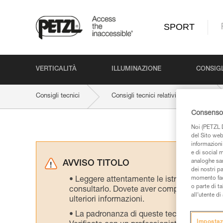
SPORT
VERTICALITÀ
ILLUMINAZIONE
CONSIGL
Consigli tecnici
Consigli tecnici relativi al prodotto
Consenso 
Noi (PETZL D
del Sito web,
informazioni 
e di social m
analoghe sar
AVVISO TITOLO
dei nostri p
momento facen
Leggere attentamente le istruzioni tecniche
o parte di t
consultarlo. Dovete aver compreso le inform
all’utente d
ulteriori informazioni.
La padronanza di queste tecniche richie
Impostaz