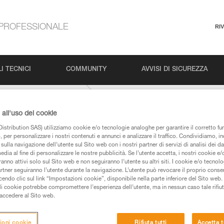
PROFESSIONALE
RI
I TECNICI
COMMUNITY
AVVISI DI SICUREZZA
VOLTA-GUIDE-9-mm
all'uso dei cookie
istribution SAS) utilizziamo cookie e/o tecnologie analoghe per garantire il corretto f
 per personalizzare i nostri contenuti e annunci e analizzare il traffico. Condividiamo, in
sulla navigazione dell’utente sul Sito web con i nostri partner di servizi di analisi dei dat
edia al fine di personalizzare le nostre pubblicità. Se l’utente accetta, i nostri cookie e
anno attivi solo sul Sito web e non seguiranno l’utente su altri siti. I cookie e/o tecnol
artner seguiranno l’utente durante la navigazione. L’utente può revocare il proprio conse
do clic sul link “Impostazioni cookie”, disponibile nella parte inferiore del Sito web. Il 
 dei prodotti utilizzati in questo consiglio prima di
ali cookie potrebbe compromettere l’esperienza dell’utente, ma in nessun caso tale rifiu
azioni dell’istruzione tecnica per poter capire queste
i accedere al Sito web.
de una formazione ed un addestramento specifico.
ioni cookie
Rifiuta tutti
Accetta t