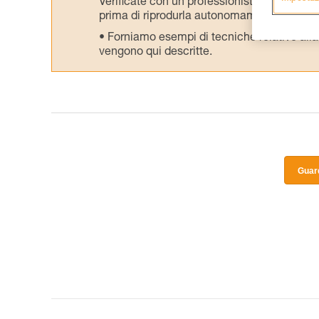
Verificate con un professionista la vostra ca
prima di riprodurla autonomamente.
Forniamo esempi di tecniche relative alla 
vengono qui descritte.
Guard