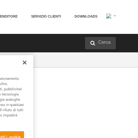
VENDITORE
SERVIZIO CLIENTI
DOWNLOADS
Cerca
unzionamento
oltre,
i, pubblicitari
/o tecnologie
ogie analoghe
nso in qualsiasi
rifiuto di tutti
to impedirà
utti i cookie