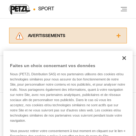
SPORT
AVERTISSEMENTS
Lisez attentivement les notices techniques des
produits utilisés dans ce conseil avant de le
consulter. Vous devez avoir compris les
informations de la notice technique pour
Faites un choix concernant vos données
pouvoir comprendre ce complément
Nous (PETZL Distribution SAS) et nos partenaires utilisons des cookies et/ou
Voir tous les conseils
d’informations.
technologies similaires pour nous assurer du bon fonctionnement de notre
Maîtriser ces techniques nécessite une
Site, pour personnaliser notre contenu et nos publicités, et pour analyser notre
formation et un entraînement spécifique. Validez
trafic. Nous partageons également des informations, quant à votre navigation
sur notre Site, avec nos partenaires analytiques, publicitaires et de réseaux
avec un professionnel votre capacité à refaire
sociaux afin de personnaliser nos publicités. Dans le cas où vous les
la manipulation, seul, en toute sécurité, avant
acceptez, nos cookies et/ou technologies similaires ne sont actifs que sur
Abonnez-vous à la newsletter
de la reproduire en autonomie.
notre Site et ne vous suivront pas sur d’autres sites web. Les cookies et/ou
Nous donnons des exemples de techniques
technologies similaires de nos partenaires vous suivront pendant toute votre
et restez connecté à notre actualité
liées à votre activité. Il peut en exister d’autres
navigation.
que nous ne décrivons pas ici.
Vous pouvez retirer votre consentement à tout moment en cliquant sur le lien «
Email *