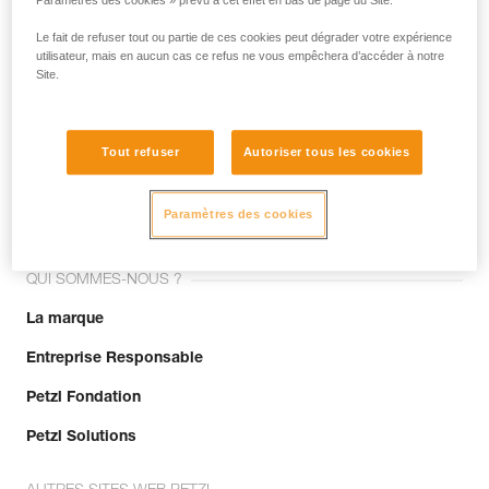
Paramètres des cookies » prévu à cet effet en bas de page du Site.
Le fait de refuser tout ou partie de ces cookies peut dégrader votre expérience
utilisateur, mais en aucun cas ce refus ne vous empêchera d’accéder à notre
Site.
Tout refuser
Autoriser tous les cookies
Rejoignez la communauté !
Paramètres des cookies
QUI SOMMES-NOUS ?
La marque
Entreprise Responsable
Petzl Fondation
Petzl Solutions