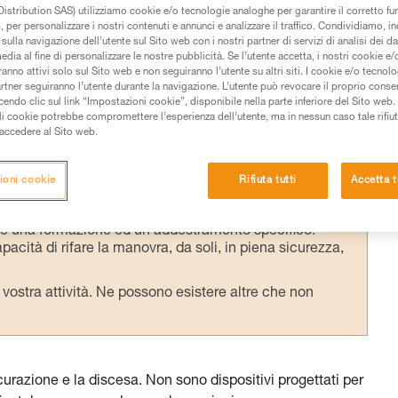
aggio assistito sono a volte utilizzati
istribution SAS) utilizziamo cookie e/o tecnologie analoghe per garantire il corretto f
 per personalizzare i nostri contenuti e annunci e analizzare il traffico. Condividiamo, in
one su corda fissa in arrampicata, nonostan
sulla navigazione dell’utente sul Sito web con i nostri partner di servizi di analisi dei dat
edia al fine di personalizzare le nostre pubblicità. Se l’utente accetta, i nostri cookie e
o utilizzo.
anno attivi solo sul Sito web e non seguiranno l’utente su altri siti. I cookie e/o tecnol
artner seguiranno l’utente durante la navigazione. L’utente può revocare il proprio conse
do clic sul link “Impostazioni cookie”, disponibile nella parte inferiore del Sito web. Il 
ali cookie potrebbe compromettere l’esperienza dell’utente, ma in nessun caso tale rifiu
i accedere al Sito web.
 dei prodotti utilizzati in questo consiglio prima di
ioni cookie
Rifiuta tutti
Accetta t
azioni dell’istruzione tecnica per poter capire queste
de una formazione ed un addestramento specifico.
pacità di rifare la manovra, da soli, in piena sicurezza,
vostra attività. Ne possono esistere altre che non
razione e la discesa. Non sono dispositivi progettati per