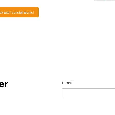
a tutti i consigli tecnici
er
E-mail*