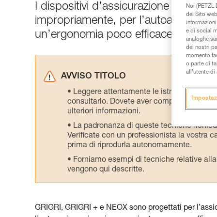
I dispositivi d’assicurazione con blocc
Noi (PETZL D
del Sito web,
impropriamente, per l’autoassicurazi
informazioni 
e di social m
un’ergonomia poco efficace per quest
analoghe sar
dei nostri p
momento facen
o parte di t
all’utente d
AVVISO TITOLO
Leggere attentamente le istruzioni tecniche
Impostaz
consultarlo. Dovete aver compreso le inform
ulteriori informazioni.
La padronanza di queste tecniche richie
Verificate con un professionista la vostra ca
prima di riprodurla autonomamente.
Forniamo esempi di tecniche relative alla 
vengono qui descritte.
GRIGRI, GRIGRI + e NEOX sono progettati per l’assicu