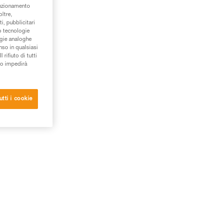
unzionamento
oltre,
te
i, pubblicitari
/o tecnologie
ogie analoghe
nso in qualsiasi
rifiuto di tutti
to impedirà
utti i cookie