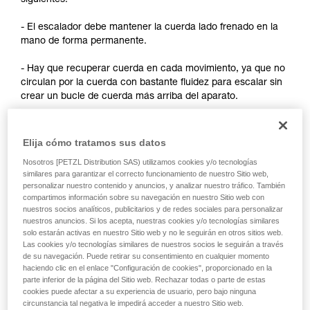
siguientes:
y un entrenamiento específico. Confirme a
través de un profesional su capacidad para
- El escalador debe mantener la cuerda lado frenado en la
ejecutar estas técnicas, solo y con total
mano de forma permanente.
seguridad, antes de ejecutarlas de forma
autónoma.
- Hay que recuperar cuerda en cada movimiento, ya que no
Damos ejemplos de técnicas relacionadas con
circulan por la cuerda con bastante fluidez para escalar sin
su actividad. Pueden existir otras que no
crear un bucle de cuerda más arriba del aparato.
describimos aquí.
Observaciones:
Elija cómo tratamos sus datos
- Para el autoaseguramiento en escalada por cuerda fija,
Nosotros [PETZL Distribution SAS) utilizamos cookies y/o tecnologías
remítase a las soluciones desarrolladas en el consejo
similares para garantizar el correcto funcionamiento de nuestro Sitio web,
personalizar nuestro contenido y anuncios, y analizar nuestro tráfico. También
técnico Autoaseguramiento en Petzl.com.
compartimos información sobre su navegación en nuestro Sitio web con
nuestros socios analíticos, publicitarios y de redes sociales para personalizar
- Para el autoaseguramiento de primero, existen técnicas
nuestros anuncios. Si los acepta, nuestras cookies y/o tecnologías similares
que requieren una modificación del aparato para mejorar la
solo estarán activas en nuestro Sitio web y no le seguirán en otros sitios web.
circulación de la cuerda. Petzl no autoriza esta utilización.
Las cookies y/o tecnologías similares de nuestros socios le seguirán a través
Como recordatorio: cualquier modificación de un EPI está
de su navegación. Puede retirar su consentimiento en cualquier momento
haciendo clic en el enlace "Configuración de cookies", proporcionado en la
prohibida fuera de los talleres de Petzl.
parte inferior de la página del Sitio web. Rechazar todas o parte de estas
cookies puede afectar a su experiencia de usuario, pero bajo ninguna
circunstancia tal negativa le impedirá acceder a nuestro Sitio web.