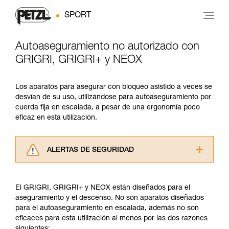
SPORT
Autoaseguramiento no autorizado con
GRIGRI, GRIGRI+ y NEOX
Los aparatos para asegurar con bloqueo asistido a veces se
desvían de su uso, utilizándose para autoaseguramiento por
cuerda fija en escalada, a pesar de una ergonomía poco
eficaz en esta utilización.
ALERTAS DE SEGURIDAD
Lea atentamente las fichas técnicas de los
productos utilizados en este consejo antes de
El GRIGRI, GRIGRI+ y NEOX están diseñados para el
consultarlo. Usted debe comprender la
aseguramiento y el descenso. No son aparatos diseñados
información de la ficha técnica para poder
para el autoaseguramiento en escalada, además no son
comprender este complemento informativo.
eficaces para esta utilización al menos por las dos razones
Dominar estas técnicas requiere una formación