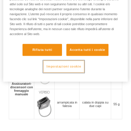
attivi solo sul Sito web e non seguiranno l’utente su altri siti. I cookie e/o
arrampicata da
Assicuratori
tecnologie analoghe dei nostri partner seguiranno l’utente durante la
primo e in
con
compattezza e
moulinette,
175 g
navigazione. L’utente può revocare il proprio consenso in qualsiasi momento
bloccaggio
polivalenza
indoor e in
facendo clic sul link “Impostazioni cookie”, disponibile nella parte inferiore del
assistito
falesia
Sito web. Il rifiuto di tutti o parte di tali cookie potrebbe compromettere
l’esperienza dell’utente, ma in nessun caso tale rifiuto impedirà all’utente di
accedere al Sito web.
arrampicata in
maniglia antipanico e
moulinette,
modalità
200 g
indoor e in
d’assicurazione in
falesia
moulinette
Rifiuta tutti
Accetta tutti i cookie
Impostazioni cookie
arrampicata in
assicurazione del
falesia, vie
secondo e calata in
57 g
lunghe e
doppia su due capi
alpinismo
Assicuratori-
discensori con
frenaggio
manuale
arrampicata in
calata in doppia su
55 g
falesia
due capi