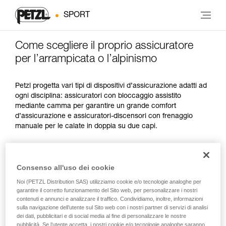
SPORT
Come scegliere il proprio assicuratore
per l’arrampicata o l’alpinismo
Petzl progetta vari tipi di dispositivi d’assicurazione adatti ad
ogni disciplina: assicuratori con bloccaggio assistito
mediante camma per garantire un grande comfort
d’assicurazione e assicuratori-discensori con frenaggio
manuale per le calate in doppia su due capi.
ATTIVITÀ
CARATTERISTICHE
PESO
Consenso all'uso dei cookie
PREFERITE
Noi (PETZL Distribution SAS) utilizziamo cookie e/o tecnologie analoghe per
garantire il corretto funzionamento del Sito web, per personalizzare i nostri
arrampicata da
primo, indoor e
facilità a dare corda
235 g
contenuti e annunci e analizzare il traffico. Condividiamo, inoltre, informazioni
in falesia
sulla navigazione dell’utente sul Sito web con i nostri partner di servizi di analisi
dei dati, pubblicitari e di social media al fine di personalizzare le nostre
pubblicità. Se l’utente accetta, i nostri cookie e/o tecnologie analoghe saranno