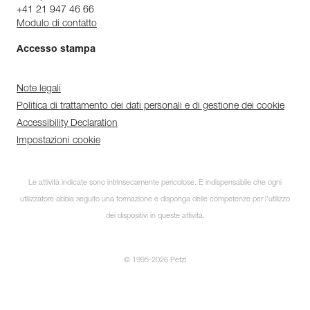
+41 21 947 46 66
Modulo di contatto
Accesso stampa
Note legali
Politica di trattamento dei dati personali e di gestione dei cookie
Accessibility Declaration
Impostazioni cookie
Le attività indicate sono intrinsecamente pericolose. È indispensabile che ogni
utilizzatore abbia seguito una formazione e disponga delle competenze per l’utilizzo
dei dispositivi in queste attività.
© 1995-2026 Petzl