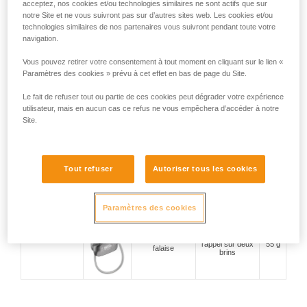
acceptez, nos cookies et/ou technologies similaires ne sont actifs que sur
notre Site et ne vous suivront pas sur d’autres sites web. Les cookies et/ou
escalade en tête
technologies similaires de nos partenaires vous suivront pendant toute votre
Assureurs avec
et en moulinette,
compacité et
175 g
blocage assisté
en salle et en
polyvalence
navigation.
falaise
Vous pouvez retirer votre consentement à tout moment en cliquant sur le lien «
Paramètres des cookies » prévu à cet effet en bas de page du Site.
escalade en
poignée anti-
Le fait de refuser tout ou partie de ces cookies peut dégrader votre expérience
moulinette, en
panique et mode
200 g
utilisateur, mais en aucun cas ce refus ne vous empêchera d’accéder à notre
salle et en falaise
moulinette
Site.
assurage du
escalade en
second et
Tout refuser
Autoriser tous les cookies
falaise, grande
descente en
57 g
voie et alpinisme
rappel sur deux
brins
Assureurs-
Paramètres des cookies
descendeurs à
freinage manuel
descente en
escalade en
rappel sur deux
55 g
falaise
brins