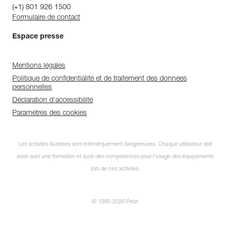
(+1) 801 926 1500
Formulaire de contact
Espace presse
Mentions légales
Politique de confidentialité et de traitement des données
personnelles
Déclaration d'accessibilité
Paramètres des cookies
Les activités illustrées sont intrinsèquement dangereuses. Chaque utilisateur doit
avoir suivi une formation et avoir des compétences pour l’usage des équipements
lors de ces activités.
© 1995-2026 Petzl