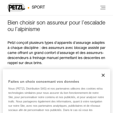
SPORT
Bien choisir son assureur pour l’escalade
ou l’alpinisme
Petzl conçoit plusieurs types d'appareils d'assurage adaptés
à chaque discipline : des assureurs avec blocage assisté par
came offrant un grand confort d'assurage et des assureurs-
descendeurs à freinage manuel permettant les descentes en
rappel sur deux brins.
PRATIQUES
Faites un choix concernant vos données
SPÉCIFICITÉS
POIDS
PRIVILÉGIÉES
Nous (PETZL Distribution SAS) et nos partenaires utilisons des cookies et/ou
technologies similaires pour nous assurer du bon fonctionnement de notre
escalade en tête,
Site, pour personnaliser notre contenu et nos publicités, et pour analyser notre
facilité à donner
en salle et en
235 g
du mou
trafic. Nous partageons également des informations, quant à votre navigation
falaise
sur notre Site, avec nos partenaires analytiques, publicitaires et de réseaux
sociaux afin de personnaliser nos publicités. Dans le cas où vous les