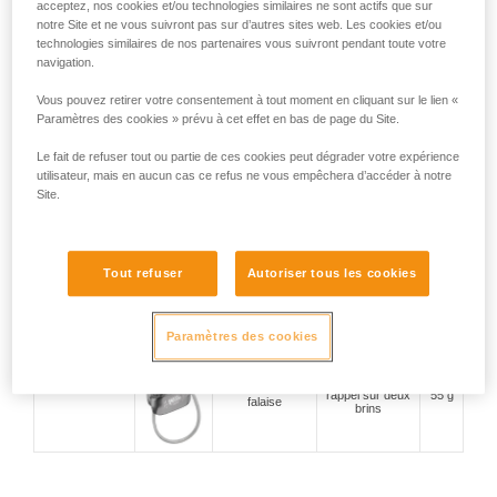
acceptez, nos cookies et/ou technologies similaires ne sont actifs que sur
notre Site et ne vous suivront pas sur d’autres sites web. Les cookies et/ou
escalade en tête
technologies similaires de nos partenaires vous suivront pendant toute votre
Assureurs avec
et en moulinette,
compacité et
175 g
blocage assisté
en salle et en
polyvalence
navigation.
falaise
Vous pouvez retirer votre consentement à tout moment en cliquant sur le lien «
Paramètres des cookies » prévu à cet effet en bas de page du Site.
escalade en
poignée anti-
Le fait de refuser tout ou partie de ces cookies peut dégrader votre expérience
moulinette, en
panique et mode
200 g
utilisateur, mais en aucun cas ce refus ne vous empêchera d’accéder à notre
salle et en falaise
moulinette
Site.
assurage du
escalade en
second et
Tout refuser
Autoriser tous les cookies
falaise, grande
descente en
57 g
voie et alpinisme
rappel sur deux
brins
Assureurs-
Paramètres des cookies
descendeurs à
freinage manuel
descente en
escalade en
rappel sur deux
55 g
falaise
brins