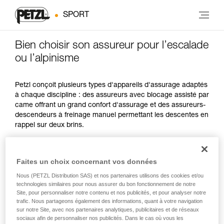
SPORT
Bien choisir son assureur pour l’escalade
ou l’alpinisme
Petzl conçoit plusieurs types d'appareils d'assurage adaptés
à chaque discipline : des assureurs avec blocage assisté par
came offrant un grand confort d'assurage et des assureurs-
descendeurs à freinage manuel permettant les descentes en
rappel sur deux brins.
PRATIQUES
Faites un choix concernant vos données
SPÉCIFICITÉS
POIDS
PRIVILÉGIÉES
Nous (PETZL Distribution SAS) et nos partenaires utilisons des cookies et/ou
technologies similaires pour nous assurer du bon fonctionnement de notre
escalade en tête,
Site, pour personnaliser notre contenu et nos publicités, et pour analyser notre
facilité à donner
en salle et en
235 g
du mou
trafic. Nous partageons également des informations, quant à votre navigation
falaise
sur notre Site, avec nos partenaires analytiques, publicitaires et de réseaux
sociaux afin de personnaliser nos publicités. Dans le cas où vous les