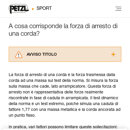
SPORT
A cosa corrisponde la forza di arresto di
una corda?
AVVISO TITOLO
Leggere attentamente le istruzioni tecniche dei
prodotti utilizzati in questo consiglio prima di
La forza di arresto di una corda è la forza trasmessa dalla
consultarlo. Dovete aver compreso le
corda ad una massa sul test della norma. Si misura la forza
informazioni dell’istruzione tecnica per poter
sulla massa che cade, lato arrampicatore. Questa forza di
capire queste ulteriori informazioni.
arresto non è rappresentativa delle forze realmente
La padronanza di queste tecniche richiede una
riscontrate in fase di caduta in arrampicata. Il test dinamico
formazione ed un addestramento specifico.
della norma è un test estremo, poiché simula una caduta di
Verificate con un professionista la vostra
fattore 1,77 con una massa metallica e la corda ancorata ad
capacità di rifare la manovra, da soli, in piena
un punto fisso.
sicurezza, prima di riprodurla autonomamente.
Forniamo esempi di tecniche relative alla vostra
In pratica, vari fattori possono limitare queste sollecitazioni:
attività. Ne possono esistere altre che non