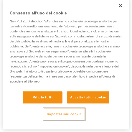
l’assorbimento di una parte dell'energia attraverso il corpo
vengono qui descritte.
dell'arrampicatore e dell'assicuratore, lo scorrimento della
Consenso all'uso dei cookie
corda nel dispositivo di assicurazione, lo spostamento del
corpo dell'assicuratore, la deformazione dell'imbracatura...
Noi (PETZL Distribution SAS) utilizziamo cookie e/o tecnologie analoghe per
garantire il corretto funzionamento del Sito web, per personalizzare i nostri
contenuti e annunci e analizzare il traffico. Condividiamo, inoltre, informazioni
sulla navigazione dell’utente sul Sito web con i nostri partner di servizi di analisi
Forza di
Massa di
Numero di
Tipo di corda
arresto
dei dati, pubblicitari e di social media al fine di personalizzare le nostre
prova
cadute
max.
pubblicità. Se l’utente accetta, i nostri cookie e/o tecnologie analoghe saranno
attivi solo sul Sito web e non seguiranno l’utente su altri siti. I cookie e/o
Corda
80 kg
12 kN
5
tecnologie analoghe dei nostri partner seguiranno l’utente durante la
singola
navigazione. L’utente può revocare il proprio consenso in qualsiasi momento
Corda
facendo clic sul link “Impostazioni cookie”, disponibile nella parte inferiore del
gemella
80 kg
12 kN
12
Sito web. Il rifiuto di tutti o parte di tali cookie potrebbe compromettere
(su 2 capi)
l’esperienza dell’utente, ma in nessun caso tale rifiuto impedirà all’utente di
Mezza
accedere al Sito web.
corda (su 1
55 kg
8 kN
5
capo)
Rifiuta tutti
Accetta tutti i cookie
Spiegazione della tabella
La corda singola su un solo capo deve resistere a 5 cadute
Impostazioni cookie
consecutive. La forza di arresto nella prima prova non deve
superare 12 kN.