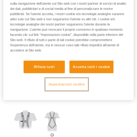
sulla navigazione dell’utente sul Sito web con i nostri partner di servizi di analisi
dei dati, pubblicitari e di social media al fine di personalizzare le nostre
pubblicità. Se l’utente accetta, i nostri cookie e/o tecnologie analoghe saranno
Quale imbracatura per quali utilizzi?
attivi solo sul Sito web e non seguiranno l’utente su altri siti. I cookie e/o
tecnologie analoghe dei nostri partner seguiranno l’utente durante la
navigazione. L’utente può revocare il proprio consenso in qualsiasi momento
facendo clic sul link “Impostazioni cookie”, disponibile nella parte inferiore del
Sito web. Il rifiuto di tutti o parte di tali cookie potrebbe compromettere
l’esperienza dell’utente, ma in nessun caso tale rifiuto impedirà all’utente di
accedere al Sito web.
Rifiuta tutti
Accetta tutti i cookie
Quali sono i punti di attacco dell’imbracatura
Impostazioni cookie
da utilizzare per la trattenuta?