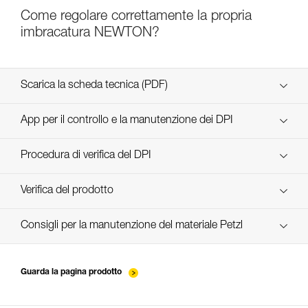
Come regolare correttamente la propria
imbracatura NEWTON?
Scarica la scheda tecnica (PDF)
Technical Notice
App per il controllo e la manutenzione dei DPI
scopri ePPEcentre
Procedura di verifica del DPI
verif-EPI-harnais-PRO-procedure-IT
Verifica del prodotto
verif-EPI-harnais-PRO-suivi-IT
Consigli per la manutenzione del materiale Petzl
entretien-harnais-IT
Guarda la pagina prodotto