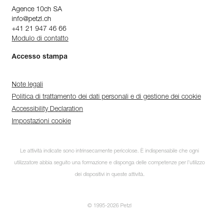
Agence 10ch SA
info@petzl.ch
+41 21 947 46 66
Modulo di contatto
Accesso stampa
Note legali
Politica di trattamento dei dati personali e di gestione dei cookie
Accessibility Declaration
Impostazioni cookie
Le attività indicate sono intrinsecamente pericolose. È indispensabile che ogni
utilizzatore abbia seguito una formazione e disponga delle competenze per l’utilizzo
dei dispositivi in queste attività.
© 1995-2026 Petzl