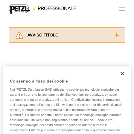
PROFESSIONALE
AVVISO TITOLO
Leggere attentamente le istruzioni tecniche dei
prodotti utilizzati in questo consiglio prima di
consultarlo. Dovete aver compreso le
informazioni dell’istruzione tecnica per poter
capire queste ulteriori informazioni.
La padronanza di queste tecniche richiede una
Presente nell'articolo
Consenso all'uso dei cookie
formazione ed un addestramento specifico.
Verificate con un professionista la vostra
Noi (PETZL Distribution SAS) utilizziamo cookie e/o tecnologie analoghe per
capacità di rifare la manovra, da soli, in piena
garantire il corretto funzionamento del Sito web, per personalizzare i nostri
SWIFT® RL
contenuti e annunci e analizzare il traffico. Condividiamo, inoltre, informazioni
sicurezza, prima di riprodurla autonomamente.
sulla navigazione dell’utente sul Sito web con i nostri partner di servizi di analisi
Forniamo esempi di tecniche relative alla vostra
Lampada frontale potente,
dei dati, pubblicitari e di social media al fine di personalizzare le nostre
attività. Ne possono esistere altre che non
compatta, leggera e ricaricabile,
pubblicità. Se l’utente accetta, i nostri cookie e/o tecnologie analoghe saranno
vengono qui descritte.
dotata della tecnologia
attivi solo sul Sito web e non seguiranno l’utente su altri siti. I cookie e/o
tecnologie analoghe dei nostri partner seguiranno l’utente durante la
REACTIVE LIGHTING®. 1100
navigazione. L’utente può revocare il proprio consenso in qualsiasi momento
lumen