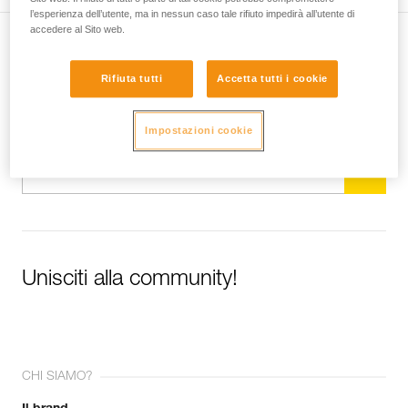
l’esperienza dell’utente, ma in nessun caso tale rifiuto impedirà all’utente di
accedere al Sito web.
Iscriviti alla newsletter
Rifiuta tutti
Accetta tutti i cookie
e rimani connesso alle nostre novità
Impostazioni cookie
E-mail *
Unisciti alla community!
CHI SIAMO?