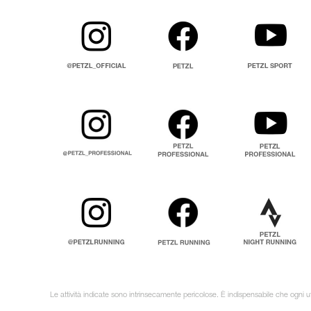
Le attività indicate sono intrinsecamente pericolose. È indispensabile che ogni ut