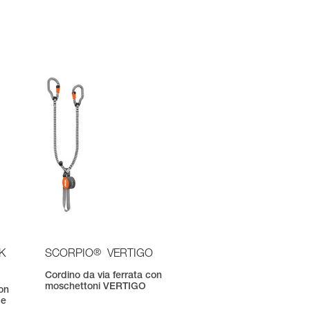
®
K
SCORPIO
VERTIGO
Cordino da via ferrata con
moschettoni VERTIGO
con
 e