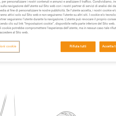
 per personalizzare i nostri contenuti e annunci e analizzare il traffico. Condividiamo, in
sulla navigazione dell’utente sul Sito web con i nostri partner di servizi di analisi dei dat
 dei prodotti utilizzati in questo consiglio prima di
edia al fine di personalizzare le nostre pubblicità. Se l’utente accetta, i nostri cookie e
azioni dell’istruzione tecnica per poter capire queste
anno attivi solo sul Sito web e non seguiranno l’utente su altri siti. I cookie e/o tecnol
artner seguiranno l’utente durante la navigazione. L’utente può revocare il proprio conse
do clic sul link “Impostazioni cookie”, disponibile nella parte inferiore del Sito web. Il 
de una formazione ed un addestramento specifico.
ali cookie potrebbe compromettere l’esperienza dell’utente, ma in nessun caso tale rifiu
pacità di rifare la manovra, da soli, in piena sicurezza,
i accedere al Sito web.
vostra attività. Ne possono esistere altre che non
ioni cookie
Rifiuta tutti
Accetta t