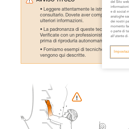
AVVISO TITOLO
del Sito web,
informazioni 
Leggere attentamente le istruzioni tecniche
e di social m
consultarlo. Dovete aver compreso le inform
analoghe sar
ulteriori informazioni.
dei nostri p
momento facen
La padronanza di queste tecniche richie
o parte di t
Verificate con un professionista la vostra ca
all’utente d
prima di riprodurla autonomamente.
Forniamo esempi di tecniche relative alla 
Impostaz
vengono qui descritte.