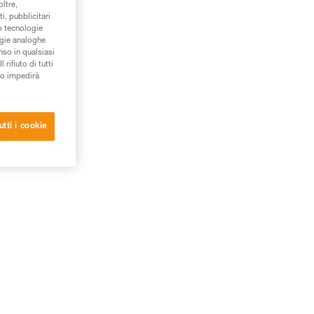
oltre,
i, pubblicitari
/o tecnologie
ogie analoghe
nso in qualsiasi
rifiuto di tutti
to impedirà
utti i cookie