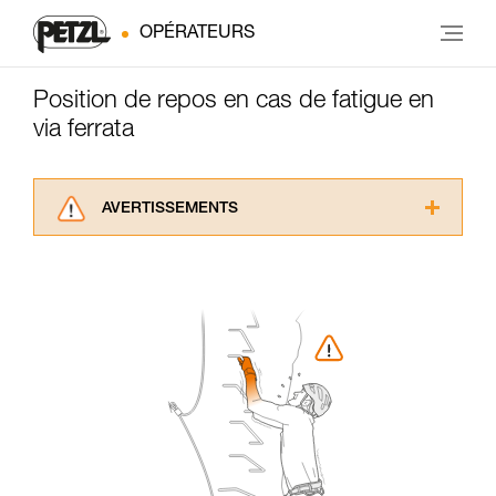
OPÉRATEURS
Position de repos en cas de fatigue en
via ferrata
AVERTISSEMENTS
Lisez attentivement les notices techniques des
produits utilisés dans ce conseil avant de le
consulter. Vous devez avoir compris les
informations de la notice technique pour
pouvoir comprendre ce complément
d’informations.
Maîtriser ces techniques nécessite une
formation et un entraînement spécifique. Validez
avec un professionnel votre capacité à refaire
la manipulation, seul, en toute sécurité, avant
de la reproduire en autonomie.
Nous donnons des exemples de techniques