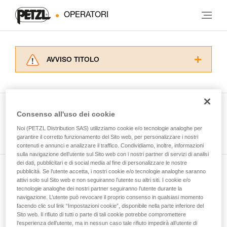
OPERATORI
AVVISO TITOLO
Leggere attentamente le istruzioni tecniche dei
prodotti utilizzati in questo consiglio prima di
consultarlo. Dovete aver compreso le
informazioni dell’istruzione tecnica per poter
Consenso all'uso dei cookie
capire queste ulteriori informazioni.
Guarda tutti i consigli tecnici
Noi (PETZL Distribution SAS) utilizziamo cookie e/o tecnologie analoghe per
La padronanza di queste tecniche richiede una
garantire il corretto funzionamento del Sito web, per personalizzare i nostri
formazione ed un addestramento specifico.
contenuti e annunci e analizzare il traffico. Condividiamo, inoltre, informazioni
Verificate con un professionista la vostra
sulla navigazione dell’utente sul Sito web con i nostri partner di servizi di analisi
capacità di rifare la manovra, da soli, in piena
dei dati, pubblicitari e di social media al fine di personalizzare le nostre
sicurezza, prima di riprodurla autonomamente.
pubblicità. Se l’utente accetta, i nostri cookie e/o tecnologie analoghe saranno
Iscriviti alla newsletter
Forniamo esempi di tecniche relative alla vostra
attivi solo sul Sito web e non seguiranno l’utente su altri siti. I cookie e/o
tecnologie analoghe dei nostri partner seguiranno l’utente durante la
attività. Ne possono esistere altre che non
navigazione. L’utente può revocare il proprio consenso in qualsiasi momento
e rimani connesso alle nostre novità
vengono qui descritte.
facendo clic sul link “Impostazioni cookie”, disponibile nella parte inferiore del
Sito web. Il rifiuto di tutti o parte di tali cookie potrebbe compromettere
l’esperienza dell’utente, ma in nessun caso tale rifiuto impedirà all’utente di
E-mail *