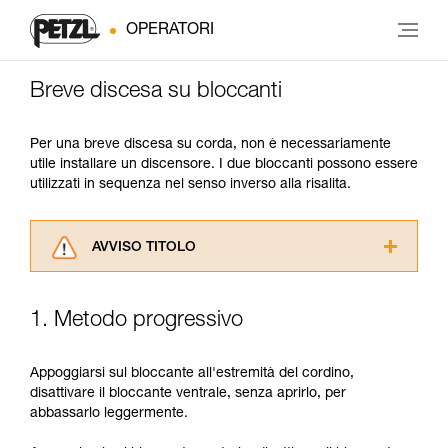
OPERATORI
Breve discesa su bloccanti
Per una breve discesa su corda, non è necessariamente
utile installare un discensore. I due bloccanti possono essere
utilizzati in sequenza nel senso inverso alla risalita.
AVVISO TITOLO
Leggere attentamente le istruzioni tecniche dei
prodotti utilizzati in questo consiglio prima di
1. Metodo progressivo
consultarlo. Dovete aver compreso le
informazioni dell’istruzione tecnica per poter
capire queste ulteriori informazioni.
Appoggiarsi sul bloccante all'estremità del cordino,
La padronanza di queste tecniche richiede una
disattivare il bloccante ventrale, senza aprirlo, per
formazione ed un addestramento specifico.
abbassarlo leggermente.
Verificate con un professionista la vostra
capacità di rifare la manovra, da soli, in piena