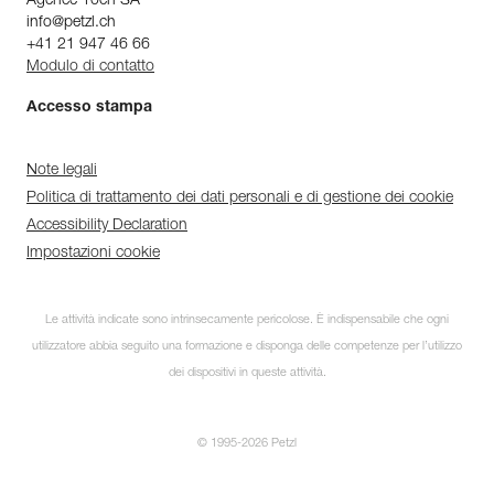
Agence 10ch SA
info@petzl.ch
+41 21 947 46 66
Modulo di contatto
Accesso stampa
Note legali
Politica di trattamento dei dati personali e di gestione dei cookie
Accessibility Declaration
Impostazioni cookie
Le attività indicate sono intrinsecamente pericolose. È indispensabile che ogni
utilizzatore abbia seguito una formazione e disponga delle competenze per l’utilizzo
dei dispositivi in queste attività.
© 1995-2026 Petzl