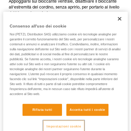
Appoggiarsi sul bloccante ventrale, disattivare il bloccante
sicurezza, prima di riprodurla autonomamente.
all'estremità del cordino, senza aprirlo, per portarlo al livello
Forniamo esempi di tecniche relative alla vostra
del bloccante ventrale.
attività. Ne possono esistere altre che non
vengono qui descritte.
Consenso all'uso dei cookie
Noi (PETZL Distribution SAS) utilizziamo cookie e/o tecnologie analoghe per
garantire il corretto funzionamento del Sito web, per personalizzare i nostri
contenuti e annunci e analizzare il traffico. Condividiamo, inoltre, informazioni
sulla navigazione dell’utente sul Sito web con i nostri partner di servizi di analisi
dei dati, pubblicitari e di social media al fine di personalizzare le nostre
pubblicità. Se l’utente accetta, i nostri cookie e/o tecnologie analoghe saranno
attivi solo sul Sito web e non seguiranno l’utente su altri siti. I cookie e/o
tecnologie analoghe dei nostri partner seguiranno l’utente durante la
navigazione. L’utente può revocare il proprio consenso in qualsiasi momento
facendo clic sul link “Impostazioni cookie”, disponibile nella parte inferiore del
Sito web. Il rifiuto di tutti o parte di tali cookie potrebbe compromettere
l’esperienza dell’utente, ma in nessun caso tale rifiuto impedirà all’utente di
accedere al Sito web.
2. Tecnica per la disattivazione dei
bloccanti
Rifiuta tutti
Accetta tutti i cookie
È importante non aprire completamente la leva dei bloccanti.
Impostazioni cookie