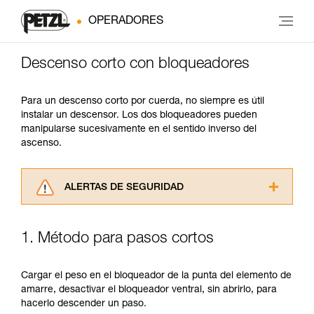
OPERADORES
Descenso corto con bloqueadores
Para un descenso corto por cuerda, no siempre es útil
instalar un descensor. Los dos bloqueadores pueden
manipularse sucesivamente en el sentido inverso del
ascenso.
ALERTAS DE SEGURIDAD
Lea atentamente las fichas técnicas de los
productos utilizados en este consejo antes de
1. Método para pasos cortos
consultarlo. Usted debe comprender la
información de la ficha técnica para poder
comprender este complemento informativo.
Cargar el peso en el bloqueador de la punta del elemento de
Dominar estas técnicas requiere una formación
amarre, desactivar el bloqueador ventral, sin abrirlo, para
y un entrenamiento específico. Confirme a
hacerlo descender un paso.
través de un profesional su capacidad para