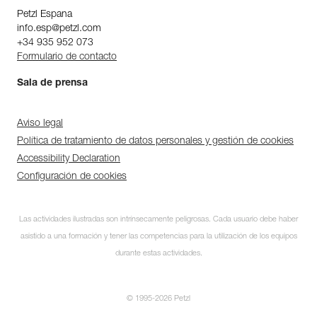
Petzl Espana
info.esp@petzl.com
+34 935 952 073
Formulario de contacto
Sala de prensa
Aviso legal
Política de tratamiento de datos personales y gestión de cookies
Accessibility Declaration
Configuración de cookies
Las actividades ilustradas son intrínsecamente peligrosas. Cada usuario debe haber
asistido a una formación y tener las competencias para la utilización de los equipos
durante estas actividades.
© 1995-2026 Petzl