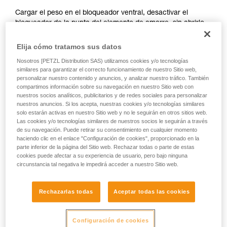
ejecutar estas técnicas, solo y con total
Cargar el peso en el bloqueador ventral, desactivar el
seguridad, antes de ejecutarlas de forma
bloqueador de la punta del elemento de amarre, sin abrirlo,
autónoma.
para situarlo al nivel del bloqueador ventral.
Damos ejemplos de técnicas relacionadas con
Elija cómo tratamos sus datos
su actividad. Pueden existir otras que no
describimos aquí.
Nosotros [PETZL Distribution SAS) utilizamos cookies y/o tecnologías
similares para garantizar el correcto funcionamiento de nuestro Sitio web,
personalizar nuestro contenido y anuncios, y analizar nuestro tráfico. También
compartimos información sobre su navegación en nuestro Sitio web con
nuestros socios analíticos, publicitarios y de redes sociales para personalizar
nuestros anuncios. Si los acepta, nuestras cookies y/o tecnologías similares
solo estarán activas en nuestro Sitio web y no le seguirán en otros sitios web.
Las cookies y/o tecnologías similares de nuestros socios le seguirán a través
de su navegación. Puede retirar su consentimiento en cualquier momento
haciendo clic en el enlace "Configuración de cookies", proporcionado en la
parte inferior de la página del Sitio web. Rechazar todas o parte de estas
cookies puede afectar a su experiencia de usuario, pero bajo ninguna
circunstancia tal negativa le impedirá acceder a nuestro Sitio web.
2. Gestos para la desactivación de los
Rechazarlas todas
Aceptar todas las cookies
bloqueadores
Configuración de cookies
Es importante no abrir completamente el tope de seguridad