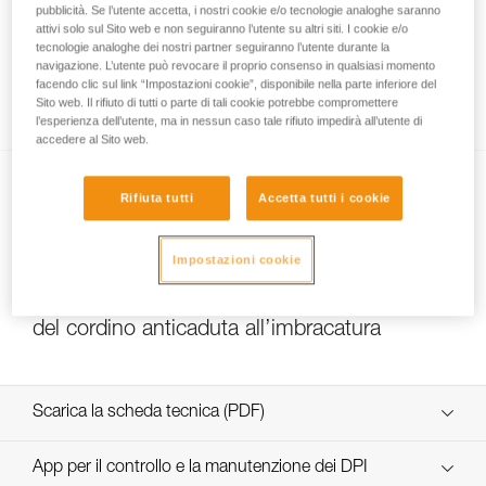
pubblicità. Se l’utente accetta, i nostri cookie e/o tecnologie analoghe saranno
attivi solo sul Sito web e non seguiranno l’utente su altri siti. I cookie e/o
tecnologie analoghe dei nostri partner seguiranno l’utente durante la
navigazione. L’utente può revocare il proprio consenso in qualsiasi momento
Come assicurarsi del corretto serraggio delle
facendo clic sul link “Impostazioni cookie”, disponibile nella parte inferiore del
viti
Sito web. Il rifiuto di tutti o parte di tali cookie potrebbe compromettere
l’esperienza dell’utente, ma in nessun caso tale rifiuto impedirà all’utente di
accedere al Sito web.
Rifiuta tutti
Accetta tutti i cookie
Impostazioni cookie
Scelta del moschettone per il collegamento
del cordino anticaduta all’imbracatura
Scarica la scheda tecnica (PDF)
Technical Notice
App per il controllo e la manutenzione dei DPI