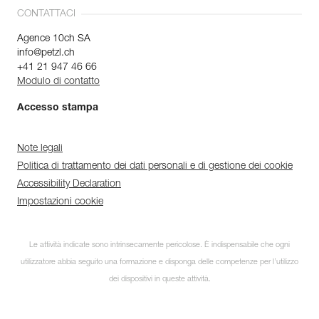
CONTATTACI
Agence 10ch SA
info@petzl.ch
+41 21 947 46 66
Modulo di contatto
Accesso stampa
Note legali
Politica di trattamento dei dati personali e di gestione dei cookie
Accessibility Declaration
Impostazioni cookie
Le attività indicate sono intrinsecamente pericolose. È indispensabile che ogni
utilizzatore abbia seguito una formazione e disponga delle competenze per l’utilizzo
dei dispositivi in queste attività.