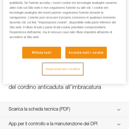
pubblicità. Se l’utente accetta, i nostri cookie e/o tecnologie analoghe saranno
attivi solo sul Sito web e non seguiranno l’utente su altri siti. I cookie e/o
tecnologie analoghe dei nostri partner seguiranno l’utente durante la
navigazione. L’utente può revocare il proprio consenso in qualsiasi momento
Come assicurarsi del corretto serraggio delle
facendo clic sul link “Impostazioni cookie”, disponibile nella parte inferiore del
viti
Sito web. Il rifiuto di tutti o parte di tali cookie potrebbe compromettere
l’esperienza dell’utente, ma in nessun caso tale rifiuto impedirà all’utente di
accedere al Sito web.
Rifiuta tutti
Accetta tutti i cookie
Impostazioni cookie
Scelta del moschettone per il collegamento
del cordino anticaduta all’imbracatura
Scarica la scheda tecnica (PDF)
Technical Notice
App per il controllo e la manutenzione dei DPI