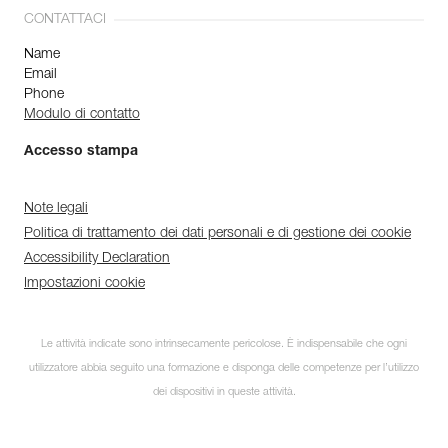
CONTATTACI
Name
Email
Phone
Modulo di contatto
Accesso stampa
Note legali
Politica di trattamento dei dati personali e di gestione dei cookie
Accessibility Declaration
Impostazioni cookie
Le attività indicate sono intrinsecamente pericolose. È indispensabile che ogni
utilizzatore abbia seguito una formazione e disponga delle competenze per l’utilizzo
dei dispositivi in queste attività.