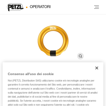
OPERATORI
Consenso all'uso dei cookie
RING OPEN
Noi (PETZL Distribution SAS) utilizziamo cookie e/o tecnologie analoghe per
garantire il corretto funzionamento del Sito web, per personalizzare i nostri
contenuti e annunci e analizzare il traffico. Condividiamo, inoltre, informazioni
sulla navigazione dell’utente sul Sito web con i nostri partner di servizi di analisi
Anello apribile multidirezionale
dei dati, pubblicitari e di social media al fine di personalizzare le nostre
pubblicità. Se l’utente accetta, i nostri cookie e/o tecnologie analoghe saranno
L’anello apribile RING OPEN è adatto al collegamento quasi
attivi solo sul Sito web e non seguiranno l’utente su altri siti. I cookie e/o