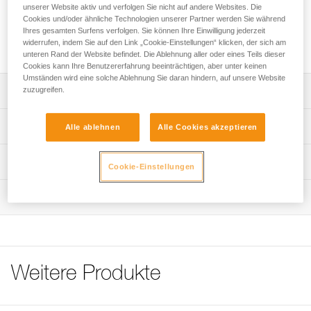
Verbindung der Ausrüstungselemente geeignet. Ihre runde
unserer Website aktiv und verfolgen Sie nicht auf andere Websites. Die
Form gewährleistet eine optimale Funktion in allen
Cookies und/oder ähnliche Technologien unserer Partner werden Sie während
Ihres gesamten Surfens verfolgen. Sie können Ihre Einwilligung jederzeit
Richtungen. Sie verfügt über eine weite Öffnung zur
widerrufen, indem Sie auf den Link „Cookie-Einstellungen“ klicken, der sich am
Installation von Seilen mit vernähten Endverbindungen.
unteren Rand der Website befindet. Die Ablehnung aller oder eines Teils dieser
Cookies kann Ihre Benutzererfahrung beeinträchtigen, aber unter keinen
Umständen wird eine solche Ablehnung Sie daran hindern, auf unsere Website
zuzugreifen.
Leistungsverzeichnis
Für eine quasi permanente Verbindung der
Technische Spezifikationen
Alle ablehnen
Alle Cookies akzeptieren
Ausrüstungselemente konzipierte Öse.
Die runde Öse gewährleistet eine optimale Funktion in
Bruchlast längs: 23 kN
Technische Informationen
Cookie-Einstellungen
allen Richtungen.
Bruchlast quer: 23 kN
Gebrauchsanleitung
Die weite Öffnung ermöglicht die Installation von Seilen
Öffnung: 11 mm
Wartung
Das PDF herunterladen technical-notice-RING-OPEN-1
mit vernähten Endverbindungen.
Gewicht: 70 g
Konformitätserklärung
Verfügbar in gelb und anthrazitgrau.
Ablauf der PSA-Prüfung
Das PDF herunterladen UE-Declaration-M028AA00-P28-
Zertifizierung(en): CE EN 362, conforme à la
Das PDF herunterladen verif EPI-CONNECTEURS-
RINGOPEN
réglementation japonaise de protection contre les chutes
procedure-DE
Häufige Fragen
Material: Aluminium, Kunststoff
Weitere Produkte
PSA-Prüfbogen
Häufige Fragen
Das PDF herunterladen verif EPI-suivi-connecteur-DE
Zugrundeliegende Spezifikationen
See all technical content