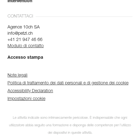
Intervention
CONTATTACI
Agence 10ch SA
info@petzl.ch
+41 21 947 46 66
Modulo di contatto
Accesso stampa
Note legali
Politica di trattamento dei dati personali e di gestione dei cookie
Accessibility Declaration
Impostazioni cookie
Le attività indicate sono intrinsecamente pericolose. È indispensabile che ogni
utilizzatore abbia seguito una formazione e disponga delle competenze per l’utilizzo
dei dispositivi in queste attività.