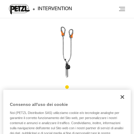
INTERVENTION
®
SCORPIO
EASHOOK
Consenso all'uso dei cookie
Noi (PETZL Distribution SAS) utilizziamo cookie e/o tecnologie analoghe per
Cordino da via ferrata con moschettoni EASHOOK
garantire il corretto funzionamento del Sito web, per personalizzare i nostri
contenuti e annunci e analizzare il traffico. Condividiamo, inoltre, informazioni
sulla navigazione dell’utente sul Sito web con i nostri partner di servizi di analisi
Leggero e compatto, il cordino SCORPIO EASHOOK è
dei dati, pubblicitari e di social media al fine di personalizzare le nostre