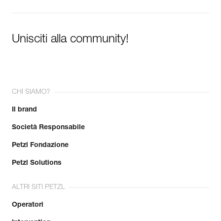
Per saperne di più
Unisciti alla community!
CHI SIAMO?
Il brand
Società Responsabile
Petzl Fondazione
Petzl Solutions
ALTRI SITI PETZL
Operatori