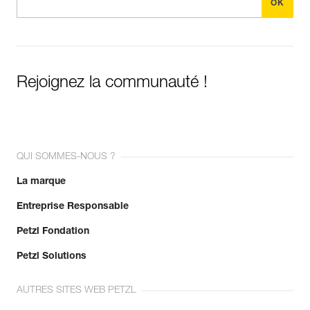
existantes.
Voir l'historique d'un produit à partir de sa date de
fabrication.
En savoir plus
Rejoignez la communauté !
QUI SOMMES-NOUS ?
La marque
Entreprise Responsable
Petzl Fondation
Petzl Solutions
AUTRES SITES WEB PETZL