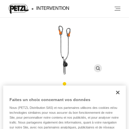
INTERVENTION
®
SCORPIO
EASHOOK
Faites un choix concernant vos données
Nous (PETZL Distribution SAS) et nos partenaires utilisons des cookies et/ou
technologies similaires pour nous assurer du bon fonctionnement de notre
Longe de via ferrata avec mousquetons EASHOOK
Site, pour personnaliser notre contenu et nos publicités, et pour analyser notre
trafic. Nous partageons également des informations, quant à votre navigation
Légère et compacte, la longe SCORPIO EASHOOK est
sur notre Site, avec nos partenaires analytiques, publicitaires et de réseaux