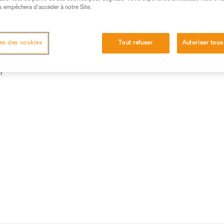
r l’assurage ou la descente d’une personne maximum. Il n’y a pas de 
s empêchera d’accéder à notre Site.
reur-descendeur.
es des cookies
Tout refuser
Autoriser tous
?