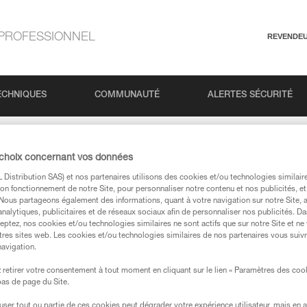
PROFESSIONNEL
REVENDE
ECHNIQUES
COMMUNAUTÉ
ALERTES SÉCURITÉ
e poids pour l’assurage avec GRIGRI, GRIGRI + et NEOX ?
 choix concernant vos données
Distribution SAS) et nos partenaires utilisons des cookies et/ou technologies similai
mite de poids pour l’as
on fonctionnement de notre Site, pour personnaliser notre contenu et nos publicités, et
. Nous partageons également des informations, quant à votre navigation sur notre Site, 
analytiques, publicitaires et de réseaux sociaux afin de personnaliser nos publicités. Da
eptez, nos cookies et/ou technologies similaires ne sont actifs que sur notre Site et ne
RIGRI + et NEOX ?
tres sites web. Les cookies et/ou technologies similaires de nos partenaires vous suiv
navigation.
retirer votre consentement à tout moment en cliquant sur le lien « Paramètres des coo
 bas de page du Site.
efuser tout ou partie de ces cookies peut dégrader votre expérience utilisateur, mais en 