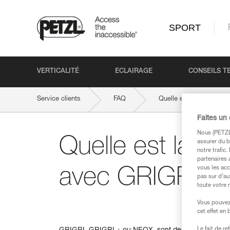
SPORT
VERTICALITÉ
ECLAIRAGE
CONSEILS T
Service clients
FAQ
Quelle est la limite d
Faites un
Nous (PETZL 
Quelle est la li
assurer du b
notre trafic
partenaires 
vous les acc
avec GRIGRI, G
pas sur d’au
toute votre 
Vous pouvez 
cet effet en
Le fait de r