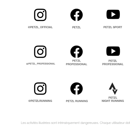
Les activités illustrées sont intrinsèquement dangereuses. Chaque utilisateur do