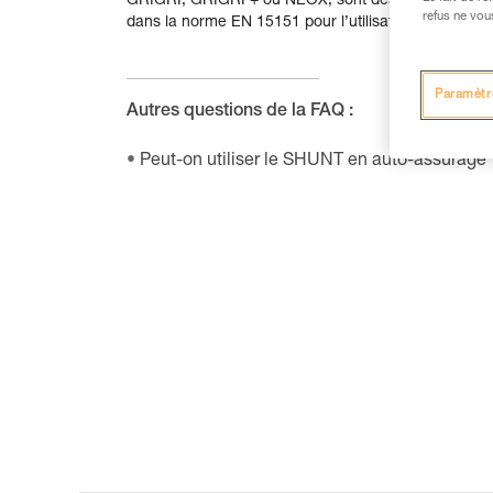
GRIGRI, GRIGRI + ou NEOX, sont des EPI conçus pou
refus ne vou
dans la norme EN 15151 pour l’utilisation d’un assu
Paramètr
Autres questions de la FAQ :
Peut-on utiliser le SHUNT en auto-assurage 