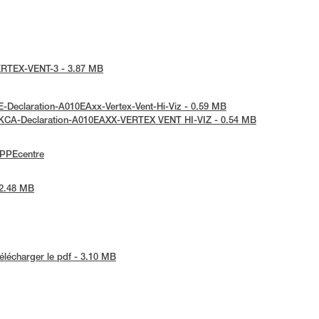
-VERTEX-VENT-3 - 3.87 MB
UE-Declaration-A010EAxx-Vertex-Vent-Hi-Viz - 0.59 MB
 UKCA-Declaration-A010EAXX-VERTEX VENT HI-VIZ - 0.54 MB
ePPEcentre
 2.48 MB
élécharger le pdf - 3.10 MB