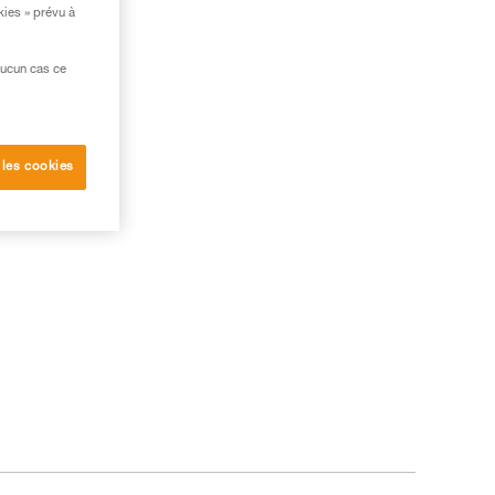
kies » prévu à
aucun cas ce
 les cookies