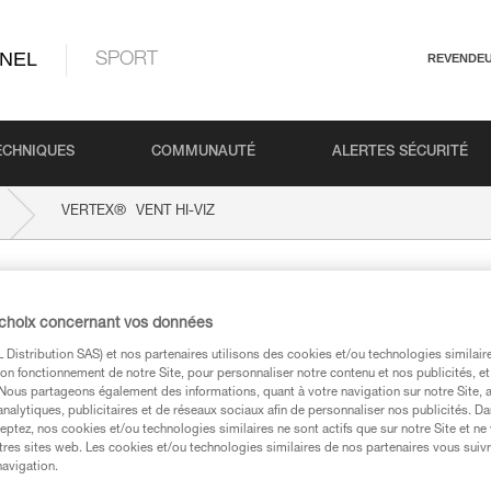
NEL
SPORT
REVENDE
ECHNIQUES
COMMUNAUTÉ
ALERTES SÉCURITÉ
®
VERTEX
VENT HI-VIZ
-VIZ
 choix concernant vos données
Distribution SAS) et nos partenaires utilisons des cookies et/ou technologies similai
on fonctionnement de notre Site, pour personnaliser notre contenu et nos publicités, et
. Nous partageons également des informations, quant à votre navigation sur notre Site, 
analytiques, publicitaires et de réseaux sociaux afin de personnaliser nos publicités. Da
eptez, nos cookies et/ou technologies similaires ne sont actifs que sur notre Site et ne
techniques
tres sites web. Les cookies et/ou technologies similaires de nos partenaires vous suiv
navigation.