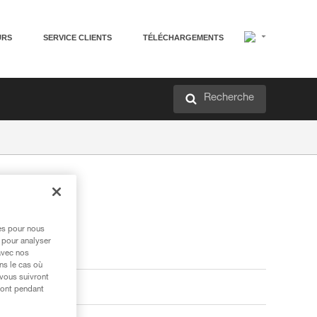
URS
SERVICE CLIENTS
TÉLÉCHARGEMENTS
Recherche
res pour nous
 pour analyser
avec nos
ns le cas où
 vous suivront
ront pendant