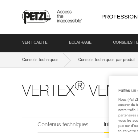
PROFESSION
VERTICALITÉ
ECLAIRAGE
CONSEILS T
Conseils techniques
Conseils techniques par produit
®
VERTEX
VENT HI
Faites un
Nous (PETZL 
assurer du b
notre trafic
partenaires 
vous les acc
Informations 
Contenus techniques
pas sur d’au
toute votre 