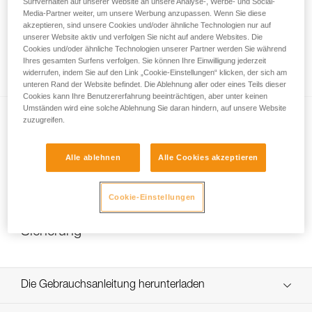
Surfverhalten auf unserer Website an unsere Analyse-, Werbe- und Social-
Media-Partner weiter, um unsere Werbung anzupassen. Wenn Sie diese
akzeptieren, sind unsere Cookies und/oder ähnliche Technologien nur auf
unserer Website aktiv und verfolgen Sie nicht auf andere Websites. Die
Wie stelle ich die Haltekraft des DUAL-
Cookies und/oder ähnliche Technologien unserer Partner werden Sie während
Kinnbands richtig ein?
Ihres gesamten Surfens verfolgen. Sie können Ihre Einwilligung jederzeit
widerrufen, indem Sie auf den Link „Cookie-Einstellungen“ klicken, der sich am
unteren Rand der Website befindet. Die Ablehnung aller oder eines Teils dieser
Cookies kann Ihre Benutzererfahrung beeinträchtigen, aber unter keinen
Umständen wird eine solche Ablehnung Sie daran hindern, auf unsere Website
zuzugreifen.
Alle ablehnen
Alle Cookies akzeptieren
NEW
Cookie-Einstellungen
Auswechseln der DUAL-Kinnband-
Sicherung
Die Gebrauchsanleitung herunterladen