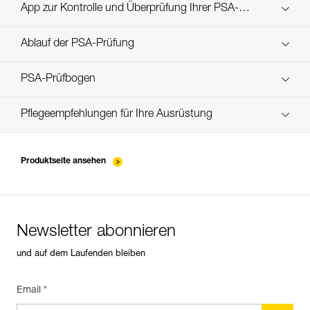
Technical Notice
App zur Kontrolle und Überprüfung Ihrer PSA-
Entdecken Sie ePPEcentre
Bestände
Ablauf der PSA-Prüfung
verif-EPI-casques-PRO-procedure-DE
PSA-Prüfbogen
verif-EPI-casque-PRO-suivi-DE
Pflegeempfehlungen für Ihre Ausrüstung
entretien-casques-DE
Produktseite ansehen
Newsletter abonnieren
und auf dem Laufenden bleiben
Email *