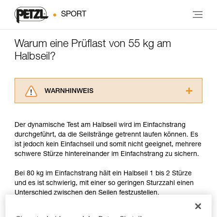
SPORT
Warum eine Prüflast von 55 kg am
Halbseil?
WARNHINWEIS
Lesen Sie die Gebrauchsanweisungen der
Produkte, um die es in diesem Tech Tipp geht,
Der dynamische Test am Halbseil wird im Einfachstrang
aufmerksam durch, bevor Sie diesen zu Rate
durchgeführt, da die Seilstränge getrennt laufen können. Es
ziehen. Um diese Zusatzinformationen
ist jedoch kein Einfachseil und somit nicht geeignet, mehrere
verstehen zu können, müssen Sie zuerst die in
schwere Stürze hintereinander im Einfachstrang zu sichern.
der Gebrauchsanweisung enthaltenen
Informationen richtig verstanden haben.
Bei 80 kg im Einfachstrang hält ein Halbseil 1 bis 2 Stürze
Die Beherrschung dieser Techniken setzt eine
und es ist schwierig, mit einer so geringen Sturzzahl einen
entsprechende Ausbildung und ein spezielles
Unterschied zwischen den Seilen festzustellen.
Training voraus. Prüfen Sie zusammen mit
einem Profi, ob Sie in der Lage sind, den
Außerdem wird in der Praxis bei einem harten Sturz der
Vorgang alleine sicher zu wiederholen, bevor