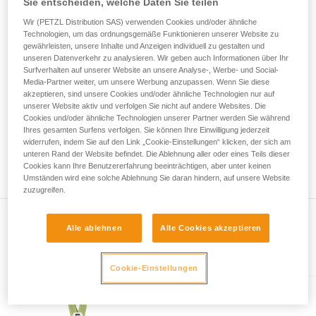
Sie entscheiden, welche Daten Sie teilen
Kletterer oftmals abgefangen, wenn das zweite Seil belastet
Sie ihn eigenständig durchführen.
wird. In diesem Fall wird das Gewicht des Anwenders auf
Wir (PETZL Distribution SAS) verwenden Cookies und/oder ähnliche
Wir geben Beispiele für die mit Ihrer Aktivität
Technologien, um das ordnungsgemäße Funktionieren unserer Website zu
beide Seile verteilt.
verbundenen Techniken. Möglicherweise gibt es
gewährleisten, unsere Inhalte und Anzeigen individuell zu gestalten und
noch andere Techniken, die hier nicht
unseren Datenverkehr zu analysieren. Wir geben auch Informationen über Ihr
Deshalb hat der Normenausschuss beschlossen, dass
beschrieben werden.
Surfverhalten auf unserer Website an unsere Analyse-, Werbe- und Social-
Halbseile 5 Stürze mit einer Last von 55 kg halten müssen.
Media-Partner weiter, um unsere Werbung anzupassen. Wenn Sie diese
akzeptieren, sind unsere Cookies und/oder ähnliche Technologien nur auf
unserer Website aktiv und verfolgen Sie nicht auf andere Websites. Die
Die 5 Stürze mit einer Last von 55 kg gewährleisten die
Cookies und/oder ähnliche Technologien unserer Partner werden Sie während
Sicherheit des Halbseils.
Ihres gesamten Surfens verfolgen. Sie können Ihre Einwilligung jederzeit
widerrufen, indem Sie auf den Link „Cookie-Einstellungen“ klicken, der sich am
Achtung, dies bedeutet nicht, dass Sie einen Kletterer im
unteren Rand der Website befindet. Die Ablehnung aller oder eines Teils dieser
Einfachstrang sichern dürfen.
Cookies kann Ihre Benutzererfahrung beeinträchtigen, aber unter keinen
Umständen wird eine solche Ablehnung Sie daran hindern, auf unsere Website
zuzugreifen.
Alle ablehnen
Alle Cookies akzeptieren
Im Artikel erklärt
Cookie-Einstellungen
TANGO® 8.5 mm