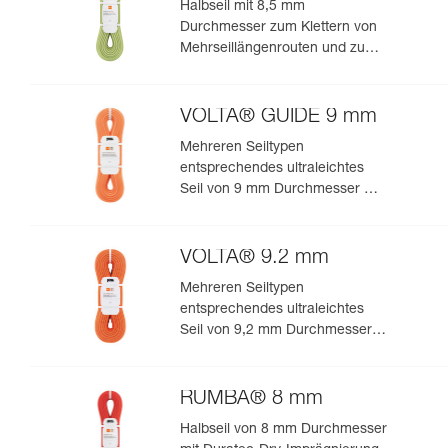
Halbseil mit 8,5 mm
Durchmesser zum Klettern von
Mehrseillängenrouten und zum
Bergsteigen in felsigem Terrain
VOLTA® GUIDE 9 mm
Mehreren Seiltypen
entsprechendes ultraleichtes
Seil von 9 mm Durchmesser mit
Guide-UIAA-Dry-Imprägnierung
für ultimative Performance beim
Klettern oder Bergsteigen
VOLTA® 9.2 mm
Mehreren Seiltypen
entsprechendes ultraleichtes
Seil von 9,2 mm Durchmesser
zum leistungsorientierten
Klettern oder Bergsteigen
RUMBA® 8 mm
Halbseil von 8 mm Durchmesser