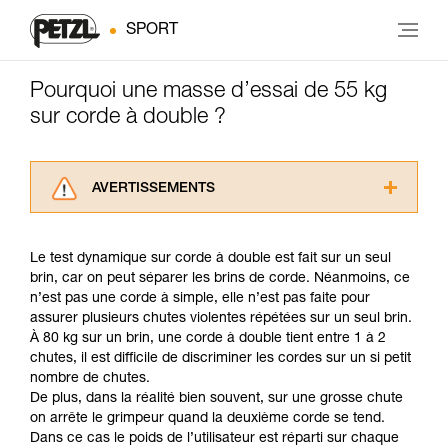
SPORT
Pourquoi une masse d’essai de 55 kg
sur corde à double ?
AVERTISSEMENTS
Lisez attentivement les notices techniques des
produits utilisés dans ce conseil avant de le
Le test dynamique sur corde à double est fait sur un seul
consulter. Vous devez avoir compris les
brin, car on peut séparer les brins de corde. Néanmoins, ce
informations de la notice technique pour
n’est pas une corde à simple, elle n’est pas faite pour
pouvoir comprendre ce complément
assurer plusieurs chutes violentes répétées sur un seul brin.
d’informations.
À 80 kg sur un brin, une corde à double tient entre 1 à 2
Maîtriser ces techniques nécessite une
chutes, il est difficile de discriminer les cordes sur un si petit
formation et un entraînement spécifique. Validez
nombre de chutes.
avec un professionnel votre capacité à refaire
De plus, dans la réalité bien souvent, sur une grosse chute
la manipulation, seul, en toute sécurité, avant
on arrête le grimpeur quand la deuxième corde se tend.
de la reproduire en autonomie.
Dans ce cas le poids de l’utilisateur est réparti sur chaque
Nous donnons des exemples de techniques