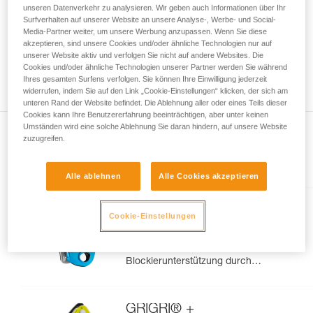
unseren Datenverkehr zu analysieren. Wir geben auch Informationen über Ihr
Die Beherrschung dieser Techniken setzt eine
Surfverhalten auf unserer Website an unsere Analyse-, Werbe- und Social-
entsprechende Ausbildung und ein spezielles
Media-Partner weiter, um unsere Werbung anzupassen. Wenn Sie diese
Training voraus. Prüfen Sie zusammen mit
akzeptieren, sind unsere Cookies und/oder ähnliche Technologien nur auf
einem Profi, ob Sie in der Lage sind, den
unserer Website aktiv und verfolgen Sie nicht auf andere Websites. Die
Vorgang alleine sicher zu wiederholen, bevor
Cookies und/oder ähnliche Technologien unserer Partner werden Sie während
Ihres gesamten Surfens verfolgen. Sie können Ihre Einwilligung jederzeit
Sie ihn eigenständig durchführen.
widerrufen, indem Sie auf den Link „Cookie-Einstellungen“ klicken, der sich am
Wir geben Beispiele für die mit Ihrer Aktivität
unteren Rand der Website befindet. Die Ablehnung aller oder eines Teils dieser
verbundenen Techniken. Möglicherweise gibt es
Cookies kann Ihre Benutzererfahrung beeinträchtigen, aber unter keinen
noch andere Techniken, die hier nicht
Umständen wird eine solche Ablehnung Sie daran hindern, auf unsere Website
beschrieben werden.
zuzugreifen.
Im Artikel erklärt
Alle ablehnen
Alle Cookies akzeptieren
GRIGRI®
Cookie-Einstellungen
Kompaktes und vielseitiges
Sicherungsgerät mit
Blockierunterstützung durch
Klemmnocken, zum Vorstiegs-
und Toprope-Klettern
GRIGRI® +