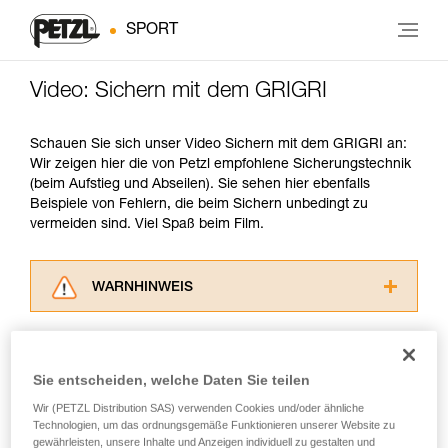
SPORT
Video: Sichern mit dem GRIGRI
Schauen Sie sich unser Video Sichern mit dem GRIGRI an:
Wir zeigen hier die von Petzl empfohlene Sicherungstechnik
(beim Aufstieg und Abseilen). Sie sehen hier ebenfalls
Beispiele von Fehlern, die beim Sichern unbedingt zu
vermeiden sind. Viel Spaß beim Film.
WARNHINWEIS
Lesen Sie die Gebrauchsanweisungen der
Produkte, um die es in diesem Tech Tipp geht,
aufmerksam durch, bevor Sie diesen zu Rate
Sie entscheiden, welche Daten Sie teilen
ziehen. Um diese Zusatzinformationen
verstehen zu können, müssen Sie zuerst die in
Wir (PETZL Distribution SAS) verwenden Cookies und/oder ähnliche
der Gebrauchsanweisung enthaltenen
Technologien, um das ordnungsgemäße Funktionieren unserer Website zu
gewährleisten, unsere Inhalte und Anzeigen individuell zu gestalten und
Informationen richtig verstanden haben.