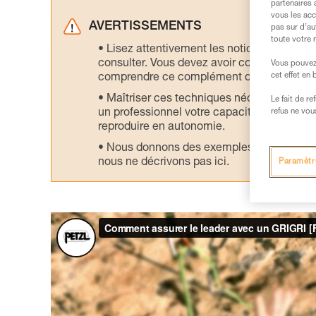
partenaires 
vous les acc
AVERTISSEMENTS
pas sur d’au
toute votre 
Lisez attentivement les notices technique
consulter. Vous devez avoir compris les in
Vous pouvez 
cet effet en
comprendre ce complément d’informations
Maîtriser ces techniques nécessite une f
Le fait de r
un professionnel votre capacité à refaire la
refus ne vou
reproduire en autonomie.
Nous donnons des exemples de techniques l
nous ne décrivons pas ici.
Paramètr