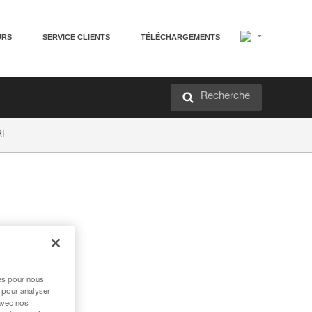
URS
SERVICE CLIENTS
TÉLÉCHARGEMENTS
Recherche
I
res pour nous
 pour analyser
avec nos