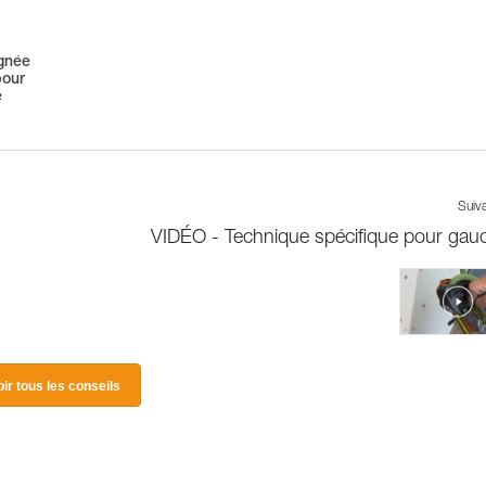
ignée
pour
e
Suiv
VIDÉO - Technique spécifique pour gau
oir tous les conseils