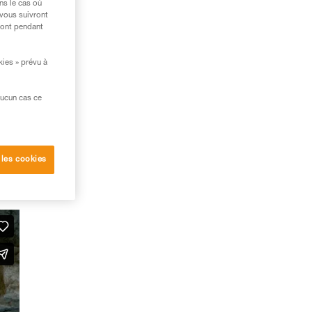
ns le cas où
 vous suivront
ront pendant
kies » prévu à
aucun cas ce
 les cookies