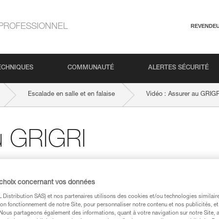
PROFESSIONNEL
REVENDE
ECHNIQUES
COMMUNAUTÉ
ALERTES SÉCURITÉ
Escalade en salle et en falaise
Vidéo : Assurer au GRIGR
u GRIGRI
IGRI : Nous présentons la technique
r la montée et la descente). Vous y
 choix concernant vos données
eurs d’assurage à éviter. Bon film.
Distribution SAS) et nos partenaires utilisons des cookies et/ou technologies similai
on fonctionnement de notre Site, pour personnaliser notre contenu et nos publicités, et
. Nous partageons également des informations, quant à votre navigation sur notre Site, 