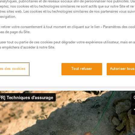
analytiques, publicitaires et de réseaux sociaux afin de personnaliser nos publicités. Da
eptez, nos cookies et/ou technologies similaires ne sont actifs que sur notre Site et ne
tres sites web. Les cookies et/ou technologies similaires de nos partenaires vous suiv
navigation.
s des produits utilisés dans ce conseil avant de le
formations de la notice technique pour pouvoir
retirer votre consentement à tout moment en cliquant sur le lien « Paramètres des coo
 bas de page du Site.
.
ormation et un entraînement spécifique. Validez avec
efuser tout ou partie de ces cookies peut dégrader votre expérience utilisateur, mais en 
 manipulation, seul, en toute sécurité, avant de la
s empêchera d’accéder à notre Site.
iées à votre activité. Il peut en exister d’autres que
es des cookies
Tout refuser
Autoriser tous