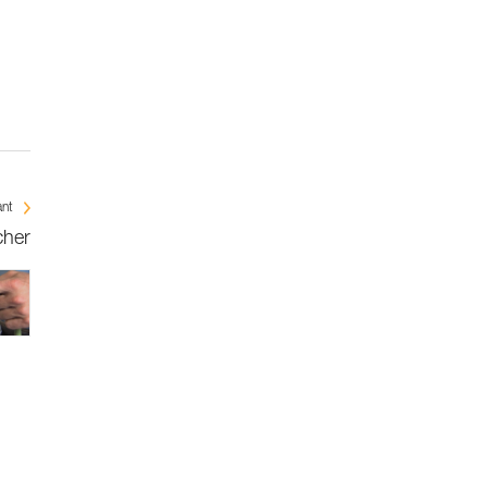
ant
cher