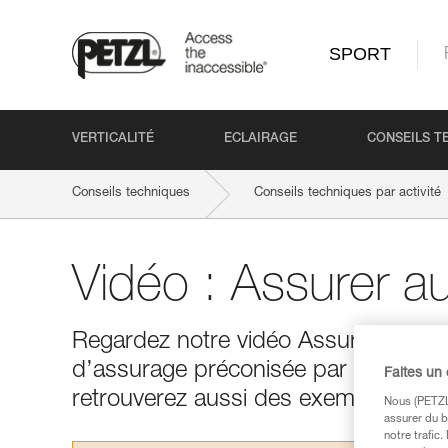
SPORT
VERTICALITÉ
ECLAIRAGE
CONSEILS T
Conseils techniques
Conseils techniques par activité
Vidéo : Assurer a
Regardez notre vidéo Assurer au GR
d’assurage préconisée par Petzl (pou
Faites un
retrouverez aussi des exemples d’err
Nous (PETZL 
assurer du b
notre trafic