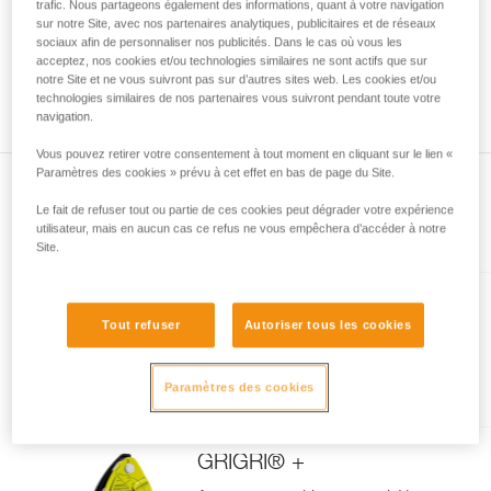
trafic. Nous partageons également des informations, quant à votre navigation
avec un professionnel votre capacité à refaire
sur notre Site, avec nos partenaires analytiques, publicitaires et de réseaux
la manipulation, seul, en toute sécurité, avant
sociaux afin de personnaliser nos publicités. Dans le cas où vous les
de la reproduire en autonomie.
acceptez, nos cookies et/ou technologies similaires ne sont actifs que sur
notre Site et ne vous suivront pas sur d’autres sites web. Les cookies et/ou
Nous donnons des exemples de techniques
technologies similaires de nos partenaires vous suivront pendant toute votre
liées à votre activité. Il peut en exister d’autres
navigation.
que nous ne décrivons pas ici.
Vous pouvez retirer votre consentement à tout moment en cliquant sur le lien «
Paramètres des cookies » prévu à cet effet en bas de page du Site.
Le fait de refuser tout ou partie de ces cookies peut dégrader votre expérience
utilisateur, mais en aucun cas ce refus ne vous empêchera d’accéder à notre
Présent dans l'article
Site.
GRIGRI®
Tout refuser
Autoriser tous les cookies
Assureur avec blocage assisté
par came, compact et
polyvalent, pour l'escalade en
Paramètres des cookies
tête et en moulinette
GRIGRI® +