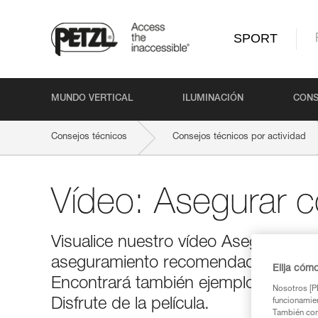
SPORT
MUNDO VERTICAL
ILUMINACIÓN
CONS
Consejos técnicos
Consejos técnicos por actividad
Vídeo: Asegurar 
Visualice nuestro vídeo Asegurar co
aseguramiento recomendada por Petz
Elija cóm
Encontrará también ejemplos de err
Nosotros [PE
Disfrute de la película.
funcionamien
También com