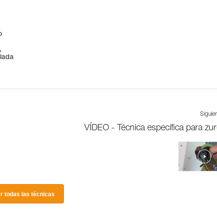
o
y
,
alada
Siguie
VÍDEO - Técnica específica para zu
r todas las técnicas