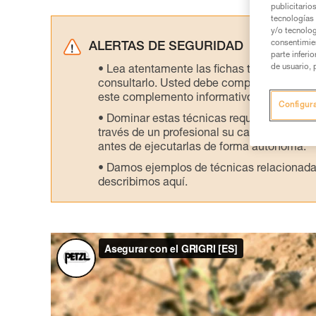
publicitario
tecnologías 
y/o tecnolog
consentimie
ALERTAS DE SEGURIDAD
parte inferi
de usuario, 
Lea atentamente las fichas técnicas de l
consultarlo. Usted debe comprender la inf
este complemento informativo.
Configur
Dominar estas técnicas requiere una for
través de un profesional su capacidad para 
antes de ejecutarlas de forma autónoma.
Damos ejemplos de técnicas relacionadas 
describimos aquí.