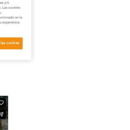
ies y/o
b. Las cookies
u
orcionado en la
su experiencia
 las cookies