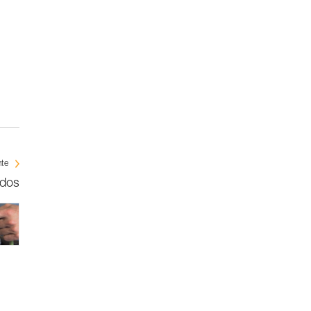
nte
rdos