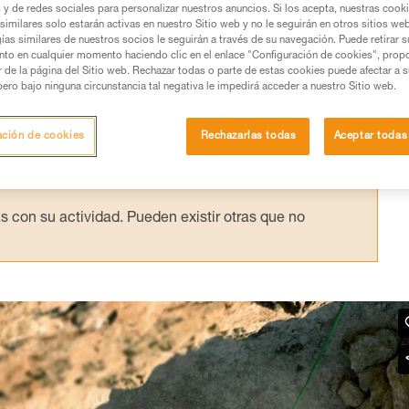
s y de redes sociales para personalizar nuestros anuncios. Si los acepta, nuestras cook
similares solo estarán activas en nuestro Sitio web y no le seguirán en otros sitios we
ías similares de nuestros socios le seguirán a través de su navegación. Puede retirar s
nto en cualquier momento haciendo clic en el enlace "Configuración de cookies", prop
or de la página del Sitio web. Rechazar todas o parte de estas cookies puede afectar a 
pero bajo ninguna circunstancia tal negativa le impedirá acceder a nuestro Sitio web.
os productos utilizados en este consejo antes de
ormación de la ficha técnica para poder comprender
ación de cookies
Rechazarlas todas
Aceptar todas
mación y un entrenamiento específico. Confirme a
ejecutar estas técnicas, solo y con total seguridad,
con su actividad. Pueden existir otras que no