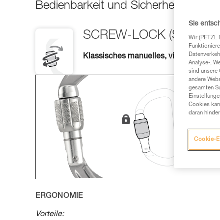
Bedienbarkeit und Sicherheit zu gewä
Sie entsc
SCREW-LOCK (SL)
Wir (PETZL 
Funktioniere
Datenverkehr
Klassisches manuelles, vielseitig und 
Analyse-, W
sind unsere 
andere Webs
gesamten Sur
Einstellunge
Cookies kann
daran hinder
Cookie-E
ERGONOMIE
Vorteile: