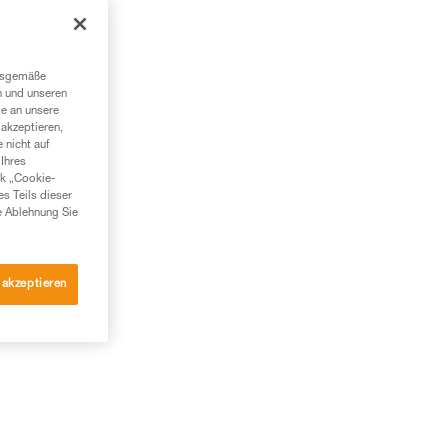
ngsgemäße
n und unseren
te an unsere
akzeptieren,
 nicht auf
Ihres
nk „Cookie-
es Teils dieser
e Ablehnung Sie
 akzeptieren