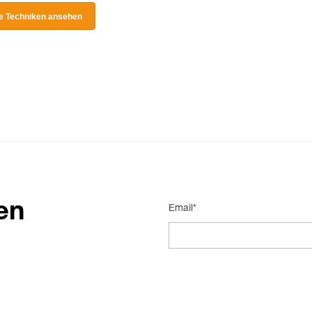
le Techniken ansehen
en
Email*