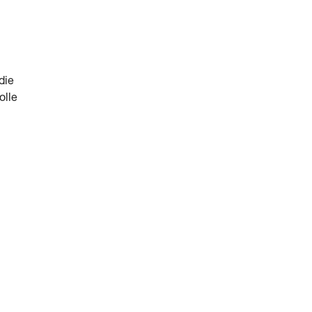
die
olle