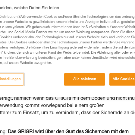
heiden, welche Daten Sie teilen
Distribution SAS) verwenden Cookies und/oder ähnliche Technologien, um das ordnu
n unserer Website zu gewährleisten, unsere Inhalte und Anzeigen individuell zu gestalte
 zu analysieren. Wir geben auch Informationen über Ihr Surfverhalten auf unserer Websi
Produkte, um die es in diesem Tech Tipp geht,
erbe- und Social-Media-Partner weiter, um unsere Werbung anzupassen. Wenn Sie diese 
te ziehen. Um diese Zusatzinformationen verstehen zu
Cookies und/oder ähnliche Technologien nur auf unserer Website aktiv und verfolgen Sie
auchsanweisung enthaltenen Informationen richtig
ites. Die Cookies und/oder ähnliche Technologien unserer Partner werden Sie während 
fens verfolgen. Sie können Ihre Einwilligung jederzeit widerrufen, indem Sie auf den Li
n“ klicken, der sich am unteren Rand der Website befindet. Die Ablehnung aller oder ein
 eine entsprechende Ausbildung und ein spezielles
 Ihre Benutzererfahrung beeinträchtigen, aber unter keinen Umständen wird eine solch
inem Profi, ob Sie in der Lage sind, den Vorgang
n, auf unsere Website zuzugreifen.
n eigenständig durchführen.
ivität verbundenen Techniken. Möglicherweise gibt es
instellungen
Alle ablehnen
Alle Cookies
chrieben werden.
efragt, nämlich wenn das GRIGRI mit dem Boden und nicht (nu
 Verwendung kommt vorwiegend bei einem großen
erer zum Einsatz, um zu verhindern, dass der Sichernde an di
ung:
Das GRIGRI wird über den Gurt des Sichernden mit dem