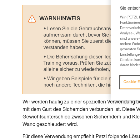
Sie entsc
Wir (PETZL 
WARNHINWEIS
Funktioniere
Datenverkehr
Lesen Sie die Gebrauchsanweisungen der 
Analyse-, W
aufmerksam durch, bevor Sie diesen zu Ra
sind unsere 
können, müssen Sie zuerst die in der Gebr
andere Webs
verstanden haben.
gesamten Sur
Einstellunge
Die Beherrschung dieser Techniken setzt
Cookies kann
Training voraus. Prüfen Sie zusammen mit e
daran hinder
alleine sicher zu wiederholen, bevor Sie ih
Wir geben Beispiele für die mit Ihrer Akt
Cookie-E
noch andere Techniken, die hier nicht bes
Wir werden häufig zu einer speziellen Verwendung b
mit dem Gurt des Sichernden verbunden ist. Diese
Gewichtsunterschied zwischen Sicherndem und Klett
Wand geschleudert wird.
Für diese Verwendung empfiehlt Petzl folgende Lös