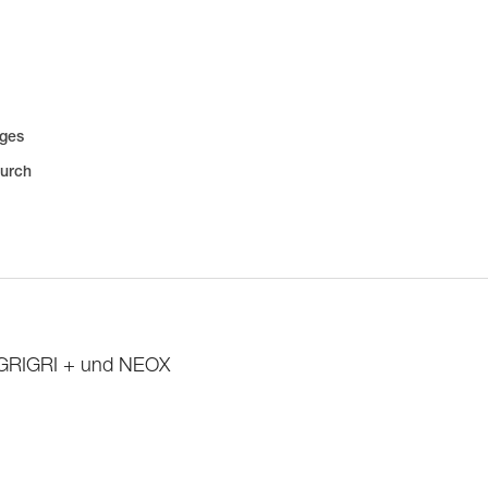
iges
durch
, GRIGRI + und NEOX