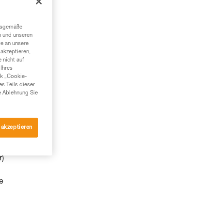
ngsgemäße
n und unseren
te an unsere
akzeptieren,
 nicht auf
Ihres
nk „Cookie-
es Teils dieser
e Ablehnung Sie
 akzeptieren
r)
e