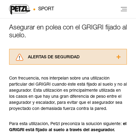
SPORT
Asegurar en polea con el GRIGRI fijado al
suelo.
ALERTAS DE SEGURIDAD
Lea atentamente las fichas técnicas de los
productos utilizados en este consejo antes de
Con frecuencia, nos interpelan sobre una utilización
consultarlo. Usted debe comprender la
particular del GRIGRI cuando éste está fijado al suelo y no al
información de la ficha técnica para poder
asegurador. Esta utilización es principalmente utilizada en
comprender este complemento informativo.
los casos en que hay una gran diferencia de peso entre el
Dominar estas técnicas requiere una formación
asegurador y escalador, para evitar que el asegurador sea
y un entrenamiento específico. Confirme a
proyectado con demasiada fuerza contra la pared.
través de un profesional su capacidad para
ejecutar estas técnicas, solo y con total
seguridad, antes de ejecutarlas de forma
Para esta utilización, Petzl preconiza la solución siguiente:
el
autónoma.
GRIGRI está fijado al suelo a través del asegurador.
Damos ejemplos de técnicas relacionadas con