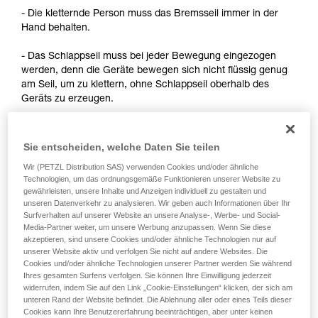
Informationen richtig verstanden haben.
- Die kletternde Person muss das Bremsseil immer in der
Die Beherrschung dieser Techniken setzt eine
Hand behalten.
entsprechende Ausbildung und ein spezielles
Training voraus. Prüfen Sie zusammen mit
- Das Schlappseil muss bei jeder Bewegung eingezogen
einem Profi, ob Sie in der Lage sind, den
werden, denn die Geräte bewegen sich nicht flüssig genug
Vorgang alleine sicher zu wiederholen, bevor
am Seil, um zu klettern, ohne Schlappseil oberhalb des
Sie ihn eigenständig durchführen.
Geräts zu erzeugen.
Wir geben Beispiele für die mit Ihrer Aktivität
verbundenen Techniken. Möglicherweise gibt es
noch andere Techniken, die hier nicht
Hinweis:
beschrieben werden.
Sie entscheiden, welche Daten Sie teilen
- Für die Selbstsicherung beim Klettern am Fixseil informiere
Wir (PETZL Distribution SAS) verwenden Cookies und/oder ähnliche
dich über die Lösungen, die in dem technischen Ratschlag
Technologien, um das ordnungsgemäße Funktionieren unserer Website zu
zum Thema Selbstsicherung auf Petzl.com beschrieben
gewährleisten, unsere Inhalte und Anzeigen individuell zu gestalten und
unseren Datenverkehr zu analysieren. Wir geben auch Informationen über Ihr
sind.
Surfverhalten auf unserer Website an unsere Analyse-, Werbe- und Social-
Media-Partner weiter, um unsere Werbung anzupassen. Wenn Sie diese
- Für die Selbstsicherung im Vorstieg gibt es Techniken, die
akzeptieren, sind unsere Cookies und/oder ähnliche Technologien nur auf
eine Änderung des Geräts erfordern, um den Seildurchlauf
unserer Website aktiv und verfolgen Sie nicht auf andere Websites. Die
zu verbessern. Petzl lässt diese Verwendung nicht zu. Zur
Cookies und/oder ähnliche Technologien unserer Partner werden Sie während
Ihres gesamten Surfens verfolgen. Sie können Ihre Einwilligung jederzeit
Erinnerung: Jegliche Änderung einer PSA außerhalb der
widerrufen, indem Sie auf den Link „Cookie-Einstellungen“ klicken, der sich am
Petzl-Betriebsstätten ist verboten.
unteren Rand der Website befindet. Die Ablehnung aller oder eines Teils dieser
Cookies kann Ihre Benutzererfahrung beeinträchtigen, aber unter keinen