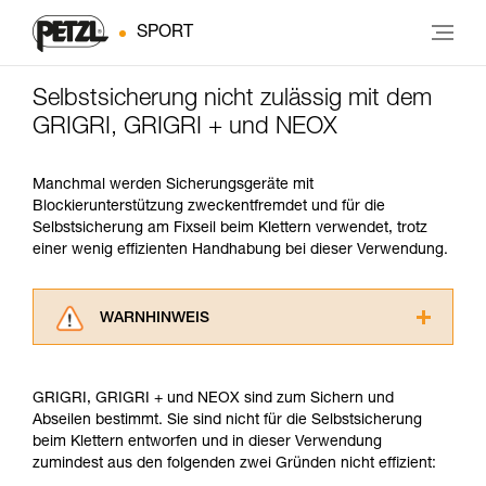
SPORT
Selbstsicherung nicht zulässig mit dem
GRIGRI, GRIGRI + und NEOX
Manchmal werden Sicherungsgeräte mit
Blockierunterstützung zweckentfremdet und für die
Selbstsicherung am Fixseil beim Klettern verwendet, trotz
einer wenig effizienten Handhabung bei dieser Verwendung.
WARNHINWEIS
Lesen Sie die Gebrauchsanweisungen der
Produkte, um die es in diesem Tech Tipp geht,
GRIGRI, GRIGRI + und NEOX sind zum Sichern und
aufmerksam durch, bevor Sie diesen zu Rate
Abseilen bestimmt. Sie sind nicht für die Selbstsicherung
ziehen. Um diese Zusatzinformationen
beim Klettern entworfen und in dieser Verwendung
verstehen zu können, müssen Sie zuerst die in
zumindest aus den folgenden zwei Gründen nicht effizient:
der Gebrauchsanweisung enthaltenen