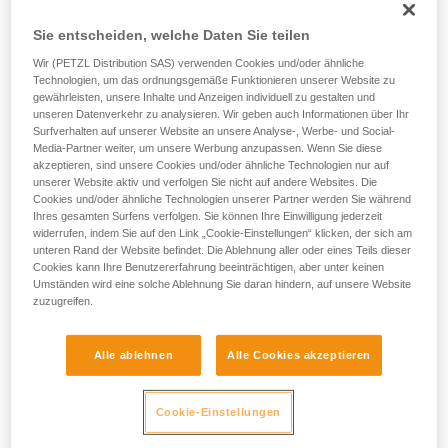
einem Profi, ob Sie in der Lage sind, den
Änderungen/Reparaturen (außerhalb der Petzl-
Vorgang alleine sicher zu wiederholen, bevor
Sie entscheiden, welche Daten Sie teilen
Betriebsstätten nicht zulässig, ausgenommen Ersatzteile).
Sie ihn eigenständig durchführen.
Wir geben Beispiele für die mit Ihrer Aktivität
Wir (PETZL Distribution SAS) verwenden Cookies und/oder ähnliche
Technologien, um das ordnungsgemäße Funktionieren unserer Website zu
verbundenen Techniken. Möglicherweise gibt es
Es gibt derzeit kein Ersatzteil für den Seilwechsel dieser
gewährleisten, unsere Inhalte und Anzeigen individuell zu gestalten und
noch andere Techniken, die hier nicht
Verbindungsmittel.
unseren Datenverkehr zu analysieren. Wir geben auch Informationen über Ihr
beschrieben werden.
Surfverhalten auf unserer Website an unsere Analyse-, Werbe- und Social-
Media-Partner weiter, um unsere Werbung anzupassen. Wenn Sie diese
Der Anwender muss sich der Risiken infolge einer Änderung
akzeptieren, sind unsere Cookies und/oder ähnliche Technologien nur auf
des Produkts außerhalb der Petzl-Betriebsstätten bewusst
unserer Website aktiv und verfolgen Sie nicht auf andere Websites. Die
sein:
Cookies und/oder ähnliche Technologien unserer Partner werden Sie während
Ihres gesamten Surfens verfolgen. Sie können Ihre Einwilligung jederzeit
widerrufen, indem Sie auf den Link „Cookie-Einstellungen“ klicken, der sich am
- Die Knoten an den Enden des Verbindungsmittels können
unteren Rand der Website befindet. Die Ablehnung aller oder eines Teils dieser
sich lösen, wenn sie nicht korrekt angefertigt wurden. Durch
Cookies kann Ihre Benutzererfahrung beeinträchtigen, aber unter keinen
Umständen wird eine solche Ablehnung Sie daran hindern, auf unsere Website
das Lösen eines Knotens erhöht sich das Sturzrisiko.
zuzugreifen.
- Die Verbindungsmittel wurden bei einer festgelegten Länge
Alle ablehnen
Alle Cookies akzeptieren
des fixen/einstellbaren Strangs getestet. Bei einer Änderung
der Länge des Verbindungsmittels erhöhen sich die Werte
der beim dynamischen Test ermittelten Kräfte.
Cookie-Einstellungen
- Zudem hat Petzl eine Testreihe durchgeführt, um die