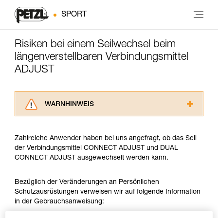
SPORT
Risiken bei einem Seilwechsel beim
längenverstellbaren Verbindungsmittel
ADJUST
WARNHINWEIS
Lesen Sie die Gebrauchsanweisungen der
Produkte, um die es in diesem Tech Tipp geht,
Zahlreiche Anwender haben bei uns angefragt, ob das Seil
aufmerksam durch, bevor Sie diesen zu Rate
der Verbindungsmittel CONNECT ADJUST und DUAL
ziehen. Um diese Zusatzinformationen
CONNECT ADJUST ausgewechselt werden kann.
verstehen zu können, müssen Sie zuerst die in
der Gebrauchsanweisung enthaltenen
Informationen richtig verstanden haben.
Bezüglich der Veränderungen an Persönlichen
Die Beherrschung dieser Techniken setzt eine
Schutzausrüstungen verweisen wir auf folgende Information
entsprechende Ausbildung und ein spezielles
in der Gebrauchsanweisung:
Training voraus. Prüfen Sie zusammen mit