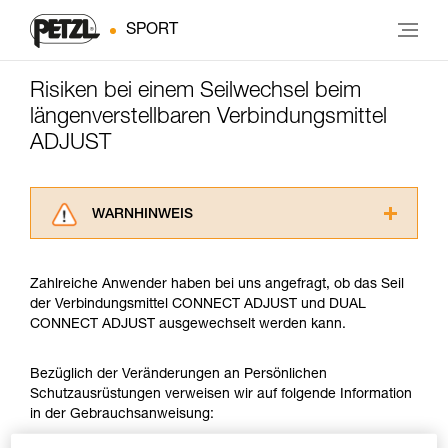
SPORT
Risiken bei einem Seilwechsel beim
längenverstellbaren Verbindungsmittel
ADJUST
WARNHINWEIS
Lesen Sie die Gebrauchsanweisungen der
Produkte, um die es in diesem Tech Tipp geht,
Zahlreiche Anwender haben bei uns angefragt, ob das Seil
aufmerksam durch, bevor Sie diesen zu Rate
der Verbindungsmittel CONNECT ADJUST und DUAL
ziehen. Um diese Zusatzinformationen
CONNECT ADJUST ausgewechselt werden kann.
verstehen zu können, müssen Sie zuerst die in
der Gebrauchsanweisung enthaltenen
Informationen richtig verstanden haben.
Bezüglich der Veränderungen an Persönlichen
Die Beherrschung dieser Techniken setzt eine
Schutzausrüstungen verweisen wir auf folgende Information
entsprechende Ausbildung und ein spezielles
in der Gebrauchsanweisung:
Training voraus. Prüfen Sie zusammen mit