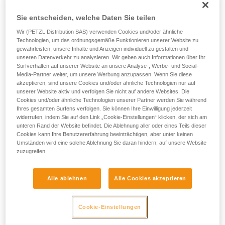
einem Profi, ob Sie in der Lage sind, den
Änderungen/Reparaturen (außerhalb der Petzl-
Vorgang alleine sicher zu wiederholen, bevor
Sie entscheiden, welche Daten Sie teilen
Betriebsstätten nicht zulässig, ausgenommen Ersatzteile).
Sie ihn eigenständig durchführen.
Wir geben Beispiele für die mit Ihrer Aktivität
Wir (PETZL Distribution SAS) verwenden Cookies und/oder ähnliche
Technologien, um das ordnungsgemäße Funktionieren unserer Website zu
verbundenen Techniken. Möglicherweise gibt es
Es gibt derzeit kein Ersatzteil für den Seilwechsel dieser
gewährleisten, unsere Inhalte und Anzeigen individuell zu gestalten und
noch andere Techniken, die hier nicht
Verbindungsmittel.
unseren Datenverkehr zu analysieren. Wir geben auch Informationen über Ihr
beschrieben werden.
Surfverhalten auf unserer Website an unsere Analyse-, Werbe- und Social-
Media-Partner weiter, um unsere Werbung anzupassen. Wenn Sie diese
Der Anwender muss sich der Risiken infolge einer Änderung
akzeptieren, sind unsere Cookies und/oder ähnliche Technologien nur auf
des Produkts außerhalb der Petzl-Betriebsstätten bewusst
unserer Website aktiv und verfolgen Sie nicht auf andere Websites. Die
sein:
Cookies und/oder ähnliche Technologien unserer Partner werden Sie während
Ihres gesamten Surfens verfolgen. Sie können Ihre Einwilligung jederzeit
widerrufen, indem Sie auf den Link „Cookie-Einstellungen“ klicken, der sich am
- Die Knoten an den Enden des Verbindungsmittels können
unteren Rand der Website befindet. Die Ablehnung aller oder eines Teils dieser
sich lösen, wenn sie nicht korrekt angefertigt wurden. Durch
Cookies kann Ihre Benutzererfahrung beeinträchtigen, aber unter keinen
Umständen wird eine solche Ablehnung Sie daran hindern, auf unsere Website
das Lösen eines Knotens erhöht sich das Sturzrisiko.
zuzugreifen.
- Die Verbindungsmittel wurden bei einer festgelegten Länge
Alle ablehnen
Alle Cookies akzeptieren
des fixen/einstellbaren Strangs getestet. Bei einer Änderung
der Länge des Verbindungsmittels erhöhen sich die Werte
der beim dynamischen Test ermittelten Kräfte.
Cookie-Einstellungen
- Zudem hat Petzl eine Testreihe durchgeführt, um die