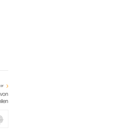
ter
 von
ilen