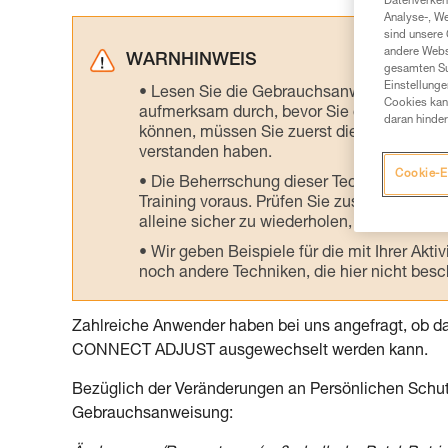
Datenverkehr
Analyse-, W
sind unsere 
andere Webs
WARNHINWEIS
gesamten Sur
Einstellunge
Lesen Sie die Gebrauchsanweisungen der 
Cookies kann
aufmerksam durch, bevor Sie diesen zu Ra
daran hinder
können, müssen Sie zuerst die in der Gebr
verstanden haben.
Cookie-E
Die Beherrschung dieser Techniken setzt
Training voraus. Prüfen Sie zusammen mit e
alleine sicher zu wiederholen, bevor Sie ih
Wir geben Beispiele für die mit Ihrer Akt
noch andere Techniken, die hier nicht bes
Zahlreiche Anwender haben bei uns angefragt, ob
CONNECT ADJUST ausgewechselt werden kann.
Bezüglich der Veränderungen an Persönlichen Schutz
Gebrauchsanweisung: