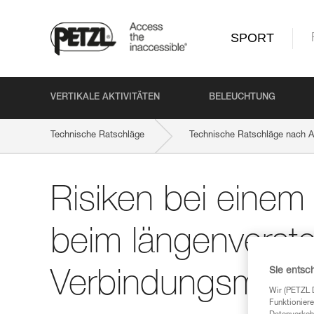
SPORT
VERTIKALE AKTIVITÄTEN
BELEUCHTUNG
Technische Ratschläge
Technische Ratschläge nach Ak
Risiken bei einem Seilwechsel beim längenverstellbaren Ve
Risiken bei einem
beim längenverste
Sie entsc
Verbindungsmitte
Wir (PETZL 
Funktioniere