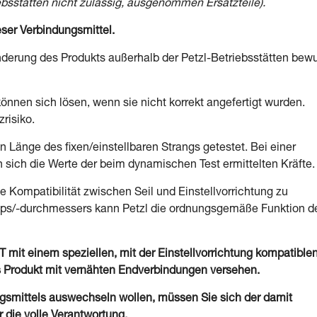
bsstätten nicht zulässig, ausgenommen Ersatzteile).
ieser Verbindungsmittel.
nderung des Produkts außerhalb der Petzl-Betriebsstätten bew
nnen sich lösen, wenn sie nicht korrekt angefertigt wurden.
risiko.
n Länge des fixen/einstellbaren Strangs getestet. Bei einer
sich die Werte der beim dynamischen Test ermittelten Kräfte.
e Kompatibilität zwischen Seil und Einstellvorrichtung zu
yps/-durchmessers kann Petzl die ordnungsgemäße Funktion d
T mit einem speziellen, mit der Einstellvorrichtung kompatible
as Produkt mit vernähten Endverbindungen versehen.
ungsmittels auswechseln wollen, müssen Sie sich der damit
 die volle Verantwortung.