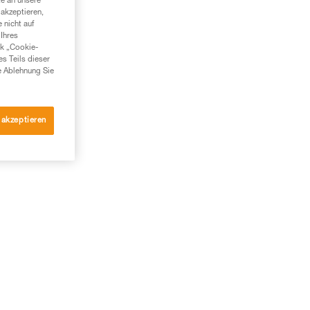
te an unsere
akzeptieren,
 nicht auf
Ihres
nk „Cookie-
es Teils dieser
e Ablehnung Sie
 akzeptieren