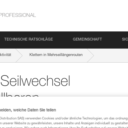
PROFESSIONAL
TECHNISCHE RATSCHLÄGE
GEMEINSCHAFT
SI
tivität
Klettern in Mehrseillängenrouten
rbindungsmittel ADJUST
 Seilwechsel
llbaren
heiden, welche Daten Sie teilen
l ADJUST
Distribution SAS) verwenden Cookies und/oder ähnliche Technologien, um das ordnu
n unserer Website zu gewährleisten, unsere Inhalte und Anzeigen individuell zu gestalte