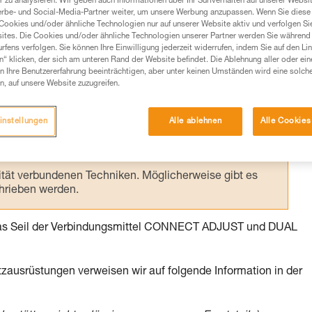
 zu analysieren. Wir geben auch Informationen über Ihr Surfverhalten auf unserer Websi
erbe- und Social-Media-Partner weiter, um unsere Werbung anzupassen. Wenn Sie diese 
Cookies und/oder ähnliche Technologien nur auf unserer Website aktiv und verfolgen Sie
ites. Die Cookies und/oder ähnliche Technologien unserer Partner werden Sie während 
fens verfolgen. Sie können Ihre Einwilligung jederzeit widerrufen, indem Sie auf den Li
n“ klicken, der sich am unteren Rand der Website befindet. Die Ablehnung aller oder ein
Produkte, um die es in diesem Tech Tipp geht,
 Ihre Benutzererfahrung beeinträchtigen, aber unter keinen Umständen wird eine solch
te ziehen. Um diese Zusatzinformationen verstehen zu
n, auf unsere Website zuzugreifen.
auchsanweisung enthaltenen Informationen richtig
instellungen
Alle ablehnen
Alle Cookies
 eine entsprechende Ausbildung und ein spezielles
inem Profi, ob Sie in der Lage sind, den Vorgang
n eigenständig durchführen.
ivität verbundenen Techniken. Möglicherweise gibt es
chrieben werden.
 das Seil der Verbindungsmittel CONNECT ADJUST und DUAL
ausrüstungen verweisen wir auf folgende Information in der