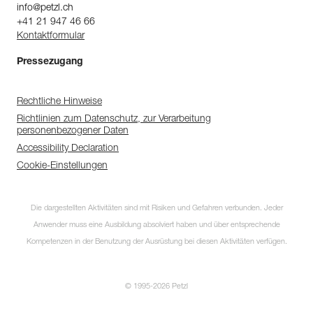
info@petzl.ch
+41 21 947 46 66
Kontaktformular
Pressezugang
Rechtliche Hinweise
Richtlinien zum Datenschutz, zur Verarbeitung
personenbezogener Daten
Accessibility Declaration
Cookie-Einstellungen
Die dargestellten Aktivitäten sind mit Risiken und Gefahren verbunden. Jeder
Anwender muss eine Ausbildung absolviert haben und über entsprechende
Kompetenzen in der Benutzung der Ausrüstung bei diesen Aktivitäten verfügen.
© 1995-2026 Petzl