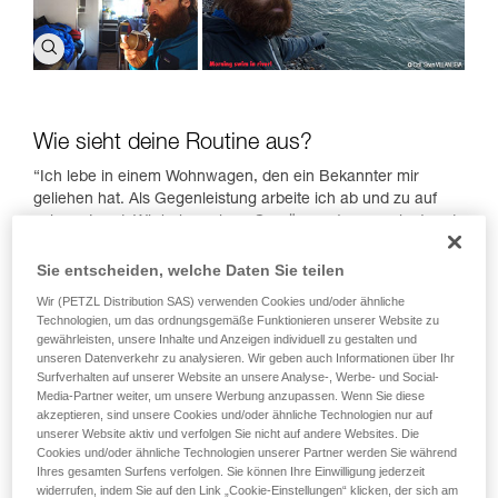
Wie sieht deine Routine aus?
“Ich lebe in einem Wohnwagen, den ein Bekannter mir
geliehen hat. Als Gegenleistung arbeite ich ab und zu auf
seinem Land. Wir haben einen Gemüsegarten angelegt und
ein Gewächshaus gebaut. Sein Gemüse selbst anzubauen
ist genial, ich habe das vorher noch nie gemacht! Ich lerne
Sie entscheiden, welche Daten Sie teilen
jeden Tag dazu.
Wir (PETZL Distribution SAS) verwenden Cookies und/oder ähnliche
Technologien, um das ordnungsgemäße Funktionieren unserer Website zu
Im Winter ist das Leben im Wohnwagen ziemlich rau. Die
gewährleisten, unsere Inhalte und Anzeigen individuell zu gestalten und
Temperaturen sinken auf -20°C. Aber im Vergleich zum
unseren Datenverkehr zu analysieren. Wir geben auch Informationen über Ihr
Portaledge ist es der reine Luxus! Alles ist relativ! Mir gefällt
Surfverhalten auf unserer Website an unsere Analyse-, Werbe- und Social-
das raue Leben hier. Auch wenn es kalt ist, stehe ich
Media-Partner weiter, um unsere Werbung anzupassen. Wenn Sie diese
morgens früh auf, gehe zum Fluss und tauche ins kalte
akzeptieren, sind unsere Cookies und/oder ähnliche Technologien nur auf
unserer Website aktiv und verfolgen Sie nicht auf andere Websites. Die
Wasser. Das mache ich jeden Tag, auch im Winter! Ich
Cookies und/oder ähnliche Technologien unserer Partner werden Sie während
bleibe nicht sehr lange im Wasser, manchmal 1 Minute,
Ihres gesamten Surfens verfolgen. Sie können Ihre Einwilligung jederzeit
manchmal 10 Minuten. Ich liebe das Gefühl des kalten
widerrufen, indem Sie auf den Link „Cookie-Einstellungen“ klicken, der sich am