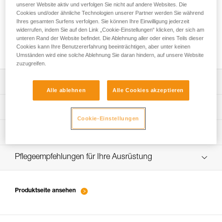
unserer Website aktiv und verfolgen Sie nicht auf andere Websites. Die
Cookies und/oder ähnliche Technologien unserer Partner werden Sie während
Ihres gesamten Surfens verfolgen. Sie können Ihre Einwilligung jederzeit
widerrufen, indem Sie auf den Link „Cookie-Einstellungen“ klicken, der sich am
Bewegungsabläufe beim Eisklettern -
unteren Rand der Website befindet. Die Ablehnung aller oder eines Teils dieser
Grundtechniken
Cookies kann Ihre Benutzererfahrung beeinträchtigen, aber unter keinen
Umständen wird eine solche Ablehnung Sie daran hindern, auf unsere Website
zuzugreifen.
Die Gebrauchsanleitung herunterladen
Alle ablehnen
Alle Cookies akzeptieren
Technical Notice
Ablauf der PSA-Prüfung
Cookie-Einstellungen
verif-EPI-piolets-procedure-DE
PSA-Prüfbogen
Technical Notice
verif-EPI-piolet-suivi-DE
Pflegeempfehlungen für Ihre Ausrüstung
Technical Notice
entretien-piolets-crampons-broches_DE
Produktseite ansehen