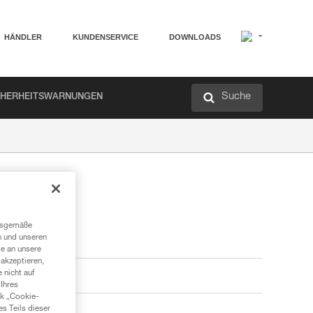
HÄNDLER
KUNDENSERVICE
DOWNLOADS
Suche
CHERHEITSWARNUNGEN
ngsgemäße
n und unseren
te an unsere
akzeptieren,
 nicht auf
Ihres
nk „Cookie-
es Teils dieser