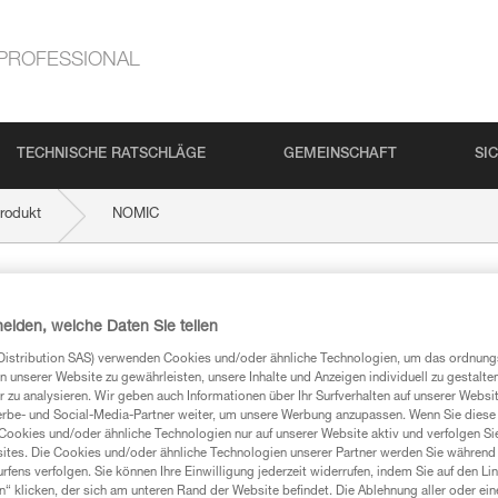
PROFESSIONAL
TECHNISCHE RATSCHLÄGE
GEMEINSCHAFT
SI
rodukt
NOMIC
heiden, welche Daten Sie teilen
Distribution SAS) verwenden Cookies und/oder ähnliche Technologien, um das ordnu
n unserer Website zu gewährleisten, unsere Inhalte und Anzeigen individuell zu gestalte
 zu analysieren. Wir geben auch Informationen über Ihr Surfverhalten auf unserer Websi
erbe- und Social-Media-Partner weiter, um unsere Werbung anzupassen. Wenn Sie diese 
mationen
Cookies und/oder ähnliche Technologien nur auf unserer Website aktiv und verfolgen Sie
ites. Die Cookies und/oder ähnliche Technologien unserer Partner werden Sie während 
fens verfolgen. Sie können Ihre Einwilligung jederzeit widerrufen, indem Sie auf den Li
n“ klicken, der sich am unteren Rand der Website befindet. Die Ablehnung aller oder ein