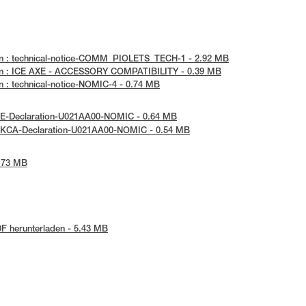
en : technical-notice-COMM_PIOLETS_TECH-1 - 2.92 MB
en : ICE AXE - ACCESSORY COMPATIBILITY - 0.39 MB
 : technical-notice-NOMIC-4 - 0.74 MB
 UE-Declaration-U021AA00-NOMIC - 0.64 MB
 UKCA-Declaration-U021AA00-NOMIC - 0.54 MB
0.73 MB
F herunterladen - 5.43 MB