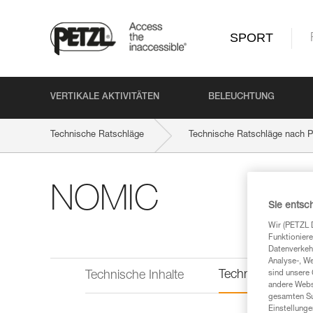
SPORT
VERTIKALE AKTIVITÄTEN
BELEUCHTUNG
Technische Ratschläge
Technische Ratschläge nach P
NOMIC
Sie entsc
Wir (PETZL 
Funktioniere
Datenverkehr
Analyse-, W
Technische Infor
sind unsere 
Technische Inhalte
andere Webs
gesamten Sur
Einstellunge